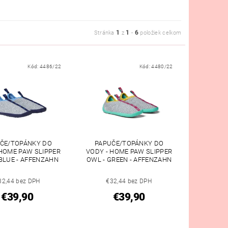
1
1
6
Stránka
z
-
položiek celkom
Kód:
4486/22
Kód:
4480/22
ČE/TOPÁNKY DO
PAPUČE/TOPÁNKY DO
 HOME PAW SLIPPER
VODY - HOME PAW SLIPPER
 BLUE - AFFENZAHN
OWL - GREEN - AFFENZAHN
32,44 bez DPH
€32,44 bez DPH
€39,90
€39,90