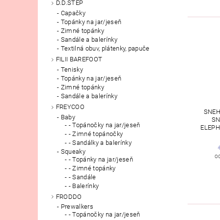
D.D.STEP
Capačky
Topánky na jar/jeseň
Zimné topánky
Sandále a balerínky
Textilná obuv, plátenky, papuče
FILII BAREFOOT
Tenisky
Topánky na jar/jeseň
Zimné topánky
Sandále a balerínky
FREYCOO
SNEH
Baby
S
- Topánočky na jar/jeseň
ELEPH
- Zimné topánočky
- Sandálky a balerínky
Squeaky
o
- Topánky na jar/jeseň
- Zimné topánky
- Sandále
- Balerínky
FRODDO
Prewalkers
- Topánočky na jar/jeseň