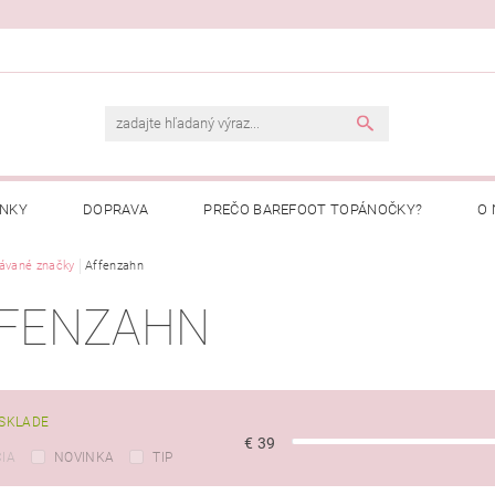
ENKY
DOPRAVA
PREČO BAREFOOT TOPÁNOČKY?
O 
Ý PORIADOK
ávané značky
Affenzahn
PREČO NAKUPOVAŤ U NÁS?
MOJA OBJEDNÁ
FENZAHN
SKLADE
€
39
IA
NOVINKA
TIP