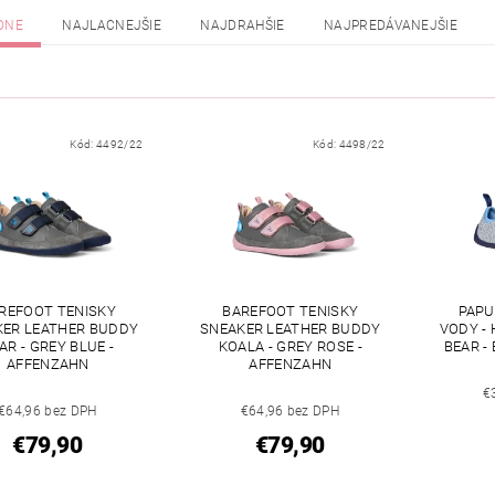
DNE
NAJLACNEJŠIE
NAJDRAHŠIE
NAJPREDÁVANEJŠIE
Kód:
4492/22
Kód:
4498/22
REFOOT TENISKY
BAREFOOT TENISKY
PAPU
KER LEATHER BUDDY
SNEAKER LEATHER BUDDY
VODY -
AR - GREY BLUE -
KOALA - GREY ROSE -
BEAR -
AFFENZAHN
AFFENZAHN
€
€64,96 bez DPH
€64,96 bez DPH
€79,90
€79,90