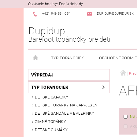
Otváracie hodiny: Podľa dohody
+421 949 884 054
DUPIDUP@DUPIDUP.SK
Dupidup
Barefoot topánočky pre deti
TYP TOPÁNOČIEK
OBCHODNÉ PODMI
PODMIENKY OSOBNÝCH ÚDAJOV
REKLAMAČN
Pred
VÝPREDAJ
AF
TYP TOPÁNOČIEK
DETSKÉ CAPAČKY
DETSKÉ TOPÁNKY NA JAR/JESEŇ
DETSKÉ SANDÁLE A BALERÍNKY
NA 
ZIMNÉ TOPÁNKY
AKC
DETSKÉ GUMÁKY