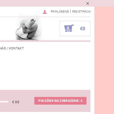
|
PRIHLÁSENIE
REGISTRÁCIA
0
€0
NÁS / KONTAKT
VKA
POLOŽIEK NA ZOBRAZENIE:
6
€
88