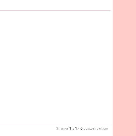
1
1
6
Stránka
z
-
položiek celkom