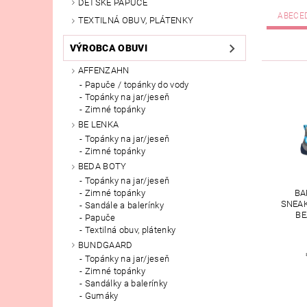
DETSKÉ PAPUČE
ABECE
TEXTILNÁ OBUV, PLÁTENKY
VÝROBCA OBUVI
AFFENZAHN
Papuče / topánky do vody
Topánky na jar/jeseň
Zimné topánky
BE LENKA
Topánky na jar/jeseň
Zimné topánky
BEDA BOTY
Topánky na jar/jeseň
Zimné topánky
BA
SNEA
Sandále a balerínky
BE
Papuče
Textilná obuv, plátenky
BUNDGAARD
Topánky na jar/jeseň
Zimné topánky
Sandálky a balerínky
Gumáky