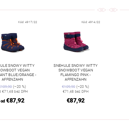
Kód:
4917/22
Kód:
4914/22
ULE SNOWY WITTY
SNEHULE SNOWY WITTY
NOWBOOT VEGAN
SNOWBOOT VEGAN
ANT BLUE/ORANGE -
FLAMINGO PINK -
AFFENZAHN
AFFENZAHN
€109,90
(–20 %)
€109,90
(–20 %)
d €71,48 bez DPH
€71,48 bez DPH
€87,92
€87,92
od