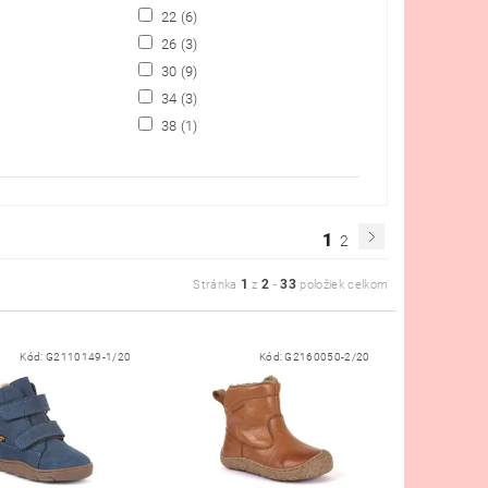
22
(6)
26
(3)
30
(9)
34
(3)
38
(1)
1
2
1
2
33
Stránka
z
-
položiek celkom
Kód:
G2110149-1/20
Kód:
G2160050-2/20