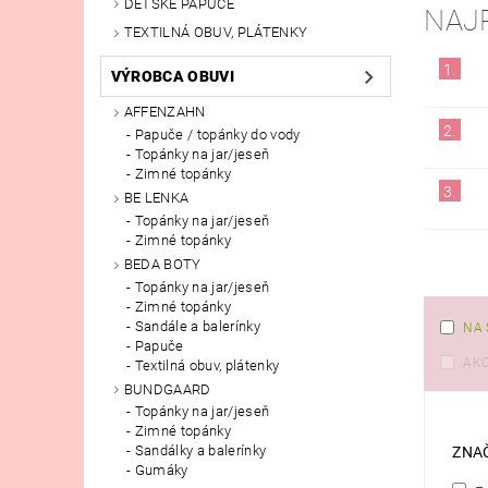
DETSKÉ PAPUČE
NAJ
TEXTILNÁ OBUV, PLÁTENKY
1.
VÝROBCA OBUVI
AFFENZAHN
2.
Papuče / topánky do vody
Topánky na jar/jeseň
Zimné topánky
3.
BE LENKA
Topánky na jar/jeseň
Zimné topánky
BEDA BOTY
Topánky na jar/jeseň
Zimné topánky
Sandále a balerínky
NA 
Papuče
AKC
Textilná obuv, plátenky
BUNDGAARD
Topánky na jar/jeseň
Zimné topánky
Sandálky a balerínky
ZNA
Gumáky