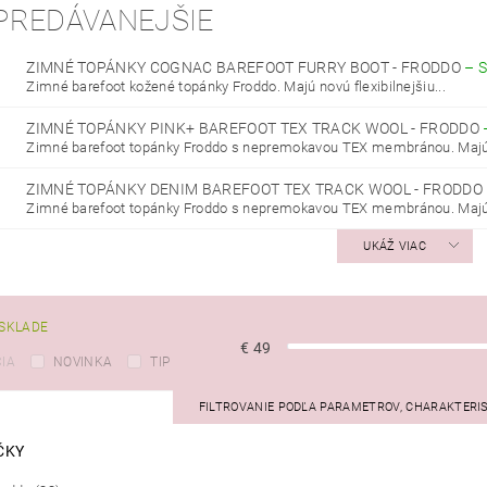
PREDÁVANEJŠIE
ZIMNÉ TOPÁNKY COGNAC BAREFOOT FURRY BOOT - FRODDO
–
Zimné barefoot kožené topánky Froddo. Majú novú flexibilnejšiu...
ZIMNÉ TOPÁNKY PINK+ BAREFOOT TEX TRACK WOOL - FRODDO
Zimné barefoot topánky Froddo s nepremokavou TEX membránou. Majú 
ZIMNÉ TOPÁNKY DENIM BAREFOOT TEX TRACK WOOL - FRODDO
Zimné barefoot topánky Froddo s nepremokavou TEX membránou. Majú 
UKÁŽ VIAC
SKLADE
€
49
IA
NOVINKA
TIP
FILTROVANIE PODĽA PARAMETROV, CHARAKTERI
ČKY