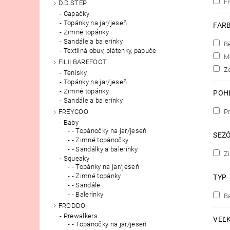
F
D.D.STEP
Capačky
Topánky na jar/jeseň
FAR
Zimné topánky
Sandále a balerínky
B
Textilná obuv, plátenky, papuče
M
FILII BAREFOOT
Z
Tenisky
Topánky na jar/jeseň
Zimné topánky
POH
Sandále a balerínky
Pr
FREYCOO
Baby
- Topánočky na jar/jeseň
SEZ
- Zimné topánočky
- Sandálky a balerínky
Z
Squeaky
- Topánky na jar/jeseň
- Zimné topánky
TYP
- Sandále
- Balerínky
Ba
FRODDO
Prewalkers
VEĽ
- Topánočky na jar/jeseň