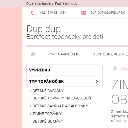
Otváracie hodiny: Podľa dohody
+421 949 884 054
DUPIDUP@DUPIDUP.SK
Dupidup
Barefoot topánočky pre deti
TYP TOPÁNOČIEK
OBCHODNÉ PODMI
PODMIENKY OSOBNÝCH ÚDAJOV
REKLAMAČN
Výro
VÝPREDAJ
ZI
TYP TOPÁNOČIEK
DETSKÉ CAPAČKY
OB
DETSKÉ TOPÁNKY NA JAR/JESEŇ
DETSKÉ SANDÁLE A BALERÍNKY
Zimné kož
ZIMNÉ TOPÁNKY
šetrným s
sú zatepl
DETSKÉ GUMÁKY