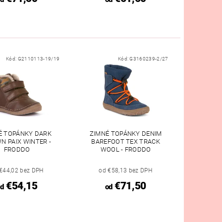
Kód:
G2110113-19/19
Kód:
G3160239-2/27
É TOPÁNKY DARK
ZIMNÉ TOPÁNKY DENIM
N PAIX WINTER -
BAREFOOT TEX TRACK
FRODDO
WOOL - FRODDO
€44,02 bez DPH
od €58,13 bez DPH
€54,15
€71,50
d
od