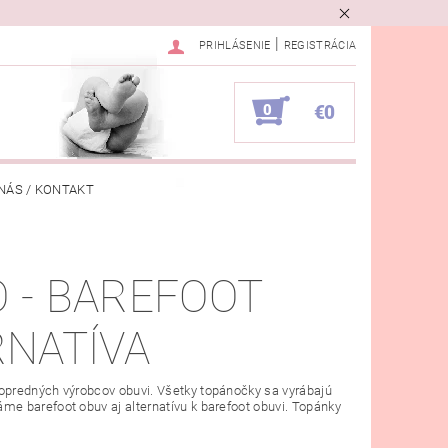
|
PRIHLÁSENIE
REGISTRÁCIA
0
€0
NÁS / KONTAKT
VKA
 - BAREFOOT
RNATÍVA
opredných výrobcov obuvi. Všetky topánočky sa vyrábajú
e barefoot obuv aj alternatívu k barefoot obuvi. Topánky