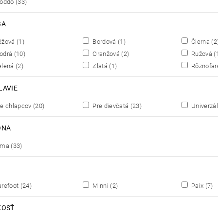
roddo
(33)
BA
éžová
(1)
Bordová
(1)
Čierna
(2
odrá
(10)
Oranžová
(2)
Ružová
(
elená
(2)
Zlatá
(1)
Rôznofa
LAVIE
e chlapcov
(20)
Pre dievčatá
(23)
Univerzá
ÓNA
ima
(33)
refoot
(24)
Minni
(2)
Paix
(7)
KOSŤ