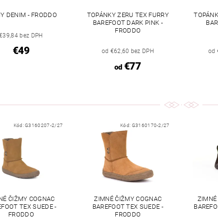
Y DENIM - FRODDO
TOPÁNKY ZERU TEX FURRY
TOPÁNK
BAREFOOT DARK PINK -
BAR
FRODDO
€39,84 bez DPH
€49
od €62,60 bez DPH
od 
€77
od
Kód:
G3160207-2/27
Kód:
G3160170-2/27
NÉ ČIŽMY COGNAC
ZIMNÉ ČIŽMY COGNAC
ZIMNÉ
FOOT TEX SUEDE -
BAREFOOT TEX SUEDE -
BAREFO
FRODDO
FRODDO