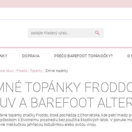
ENKY
DOPRAVA
PREČO BAREFOOT TOPÁNOČKY?
O 
Ý PORIADOK
bca obuvi
Froddo
Topánky
PREČO NAKUPOVAŤ U NÁS?
Zimné topánky
MOJA OBJEDNÁ
MNÉ TOPÁNKY FRODDO
UV A BAREFOOT ALTE
ené topánky značky Froddo, ktorá pochádza z Chorvátska, kde patrí medzi p
pôsobom k životnému prostrediu bez použitia škodlivých látok. V ponuke mám
ené mäkkučkou jahňacou kožušinkou alebo ovčou vlnou.