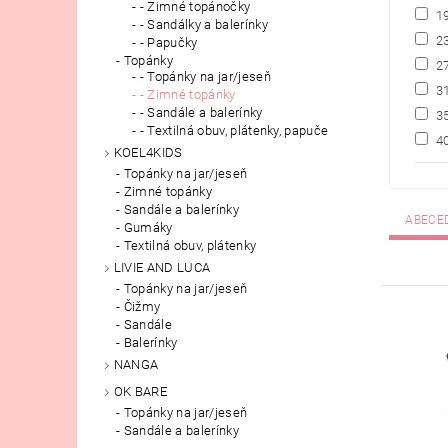
- Zimné topánočky
1
- Sandálky a balerínky
2
- Papučky
Topánky
2
- Topánky na jar/jeseň
3
- Zimné topánky
- Sandále a balerínky
3
- Textilná obuv, plátenky, papuče
4
KOEL4KIDS
Topánky na jar/jeseň
Zimné topánky
Sandále a balerínky
ABECE
Gumáky
Textilná obuv, plátenky
LIVIE AND LUCA
Topánky na jar/jeseň
Čižmy
Sandále
Balerínky
NANGA
OK BARE
Topánky na jar/jeseň
Sandále a balerínky