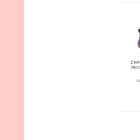
ZIM
PAI
o