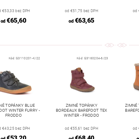
d €53,33 bez DPH
od €51,75 bez DPH
od 
€65,60
€63,65
od
od
Kód:
G3110201-K/22
Kód:
G3160204-6/23
NÉ TOPÁNKY BLUE
ZIMNÉ TOPÁNKY
ZIMNÉ
OOT WINTER FURRY -
BORDEAUX BAREFOOT TEX
BAREF
FRODDO
WINTER - FRODDO
d €43,25 bez DPH
od €55,61 bez DPH
od 
€53,20
€68,40
od
od
o