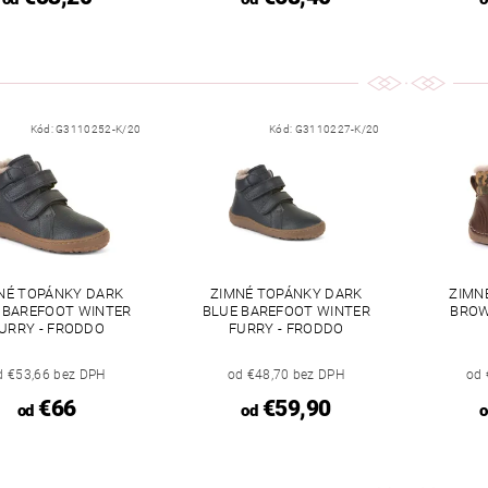
Kód:
G3110252-K/20
Kód:
G3110227-K/20
NÉ TOPÁNKY DARK
ZIMNÉ TOPÁNKY DARK
ZIMN
 BAREFOOT WINTER
BLUE BAREFOOT WINTER
BROW
URRY - FRODDO
FURRY - FRODDO
d €53,66 bez DPH
od €48,70 bez DPH
od 
€66
€59,90
od
od
o