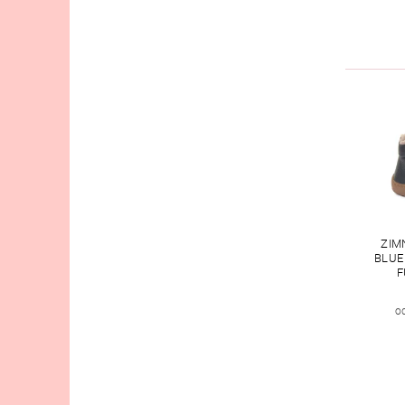
ZIM
BLUE
F
o