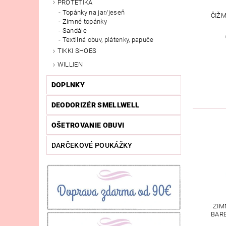
PROTETIKA
Topánky na jar/jeseň
ČIŽM
Zimné topánky
Sandále
Textilná obuv, plátenky, papuče
TIKKI SHOES
WILLIEN
DOPLNKY
DEODORIZÉR SMELLWELL
OŠETROVANIE OBUVI
DARČEKOVÉ POUKÁŽKY
ZIM
BARE