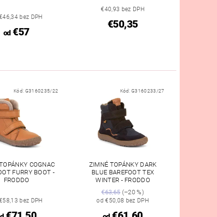
€40,93 bez DPH
€46,34 bez DPH
€50,35
€57
od
Kód:
G3160235/22
Kód:
G3160233/27
 TOPÁNKY COGNAC
ZIMNÉ TOPÁNKY DARK
OOT FURRY BOOT -
BLUE BAREFOOT TEX
FRODDO
WINTER - FRODDO
€63,65
(–20 %)
€58,13 bez DPH
od €50,08 bez DPH
€71,50
€61,60
d
od