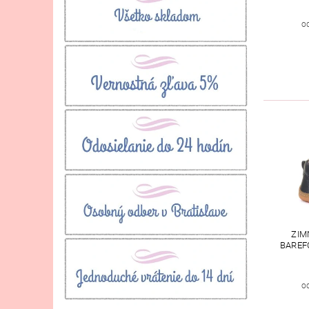
o
ZIM
BAREF
o