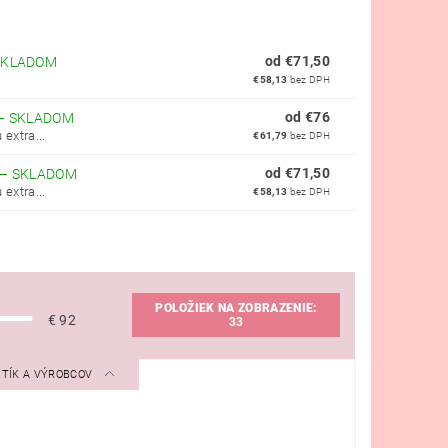
od €71,50
SKLADOM
€58,13
bez DPH
od €76
–
SKLADOM
extra...
€61,79
bez DPH
od €71,50
–
SKLADOM
extra...
€58,13
bez DPH
POLOŽIEK NA ZOBRAZENIE:
€
92
33
STÍK A VÝROBCOV