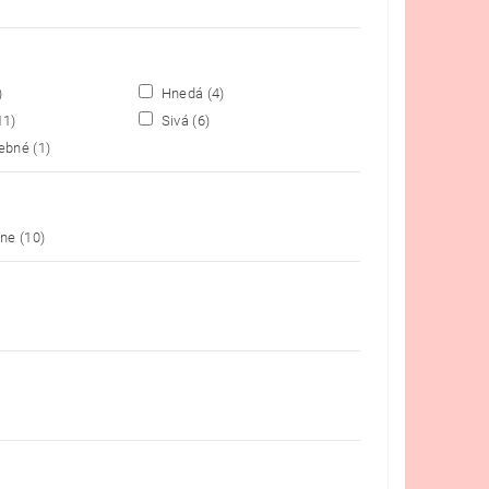
)
Hnedá
(4)
11)
Sivá
(6)
rebné
(1)
lne
(10)