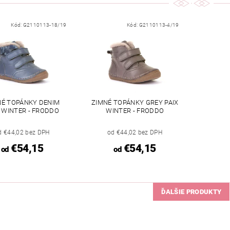
Kód:
G2110113-18/19
Kód:
G2110113-4/19
NÉ TOPÁNKY DENIM
ZIMNÉ TOPÁNKY GREY PAIX
X WINTER - FRODDO
WINTER - FRODDO
d €44,02 bez DPH
od €44,02 bez DPH
€54,15
€54,15
od
od
ĎALŠIE PRODUKTY