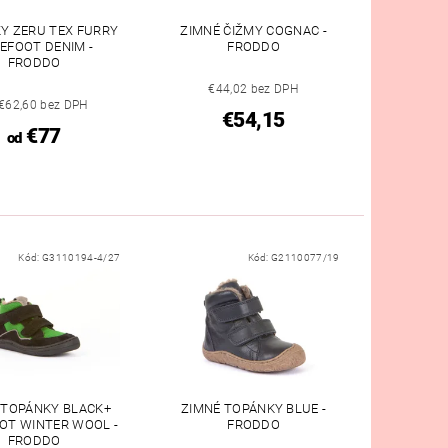
Y ZERU TEX FURRY
ZIMNÉ ČIŽMY COGNAC -
EFOOT DENIM -
FRODDO
FRODDO
€44,02 bez DPH
€62,60 bez DPH
€54,15
€77
od
Kód:
G3110194-4/27
Kód:
G2110077/19
 TOPÁNKY BLACK+
ZIMNÉ TOPÁNKY BLUE -
OT WINTER WOOL -
FRODDO
FRODDO