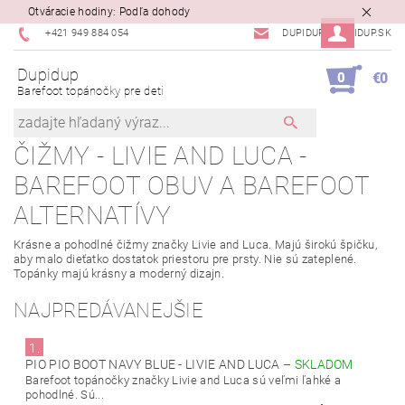
Otváracie hodiny: Podľa dohody
+421 949 884 054
DUPIDUP@DUPIDUP.SK
Dupidup
0
€0
Barefoot topánočky pre deti
ČIŽMY - LIVIE AND LUCA -
BAREFOOT OBUV A BAREFOOT
ALTERNATÍVY
Krásne a pohodlné čižmy značky Livie and Luca. Majú širokú špičku,
aby malo dieťatko dostatok priestoru pre prsty. Nie sú zateplené.
Topánky majú krásny a moderný dizajn.
NAJPREDÁVANEJŠIE
1.
PIO PIO BOOT NAVY BLUE - LIVIE AND LUCA
–
SKLADOM
Barefoot topánočky značky Livie and Luca sú veľmi ľahké a
pohodlné. Sú...