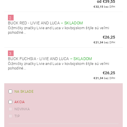
od €39,55
€32,15
bez DPH
2.
BUCK RED - LIVIE AND LUCA
–
SKLADOM
Čižmičky značky Livie and Luca v kovbojskom štýle sú veľmi
pohodlné...
€26,25
€21,34
bez DPH
3.
BUCK FUCHSIA - LIVIE AND LUCA
–
SKLADOM
Čižmičky značky Livie and Luca v kovbojskom štýle sú veľmi
pohodlné...
€26,25
€21,34
bez DPH
NA SKLADE
AKCIA
NOVINKA
TIP