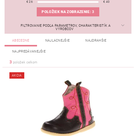
€
26
€
40
POLOŽIEK NA ZOBRAZENIE:
3
FILTROVANIE PODĽA PARAMETROV, CHARAKTERISTÍK A
VÝROBCOV
ABECEDNE
NAJLACNEJŠIE
NAJDRAHŠIE
NAJPREDÁVANEJŠIE
3
položiek celkom
AKCIA