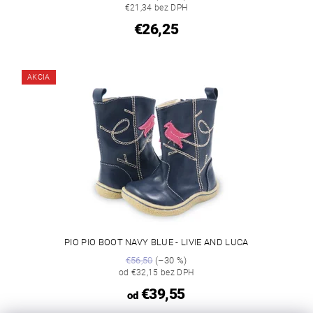
€21,34 bez DPH
€26,25
AKCIA
PIO PIO BOOT NAVY BLUE - LIVIE AND LUCA
€56,50
(–30 %)
od €32,15 bez DPH
€39,55
od