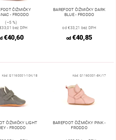
FOOT ČIŽMIČKY
BAREFOOT ČIŽMIČKY DARK
NAC - FRODDO
BLUE - FRODDO
(–5 %)
€33,01 bez DPH
od €33,21 bez DPH
€40,60
€40,85
d
od
Kód:
G1160001-10K/18
Kód:
G1160001-8K/17
OT ČIŽMIČKY LIGHT
BAREFOOT ČIŽMIČKY PINK -
REY - FRODDO
FRODDO