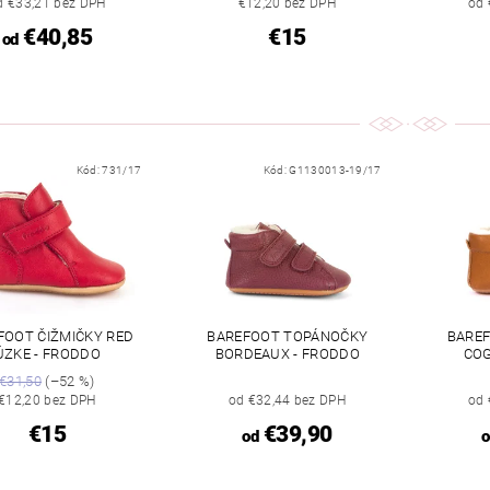
d €33,21 bez DPH
€12,20 bez DPH
od 
€40,85
€15
od
Kód:
731/17
Kód:
G1130013-19/17
FOOT ČIŽMIČKY RED
BAREFOOT TOPÁNOČKY
BARE
ÚZKE - FRODDO
BORDEAUX - FRODDO
COG
€31,50
(–52 %)
€12,20 bez DPH
od €32,44 bez DPH
od 
€15
€39,90
od
o