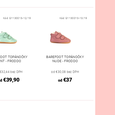
Kód:
G1130013-12/19
Kód:
G1130013-13/19
FOOT TOPÁNOČKY
BAREFOOT TOPÁNOČKY
INT - FRODDO
NUDE - FRODDO
€32,44 bez DPH
od €30,08 bez DPH
€39,90
€37
d
od