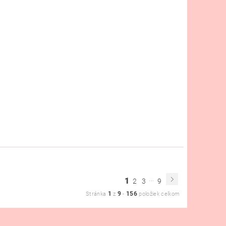
...
1
2
3
9
1
9
156
Stránka
z
-
položiek celkom