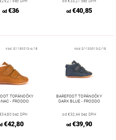
€29,27 bez DPH
od €33,21 bez DPH
€36
€40,85
od
od
Kód:
G1130013-4/18
Kód:
G1130013-2/18
FOOT TOPÁNOČKY
BAREFOOT TOPÁNOČKY
NAC - FRODDO
DARK BLUE - FRODDO
€34,80 bez DPH
od €32,44 bez DPH
€42,80
€39,90
d
od