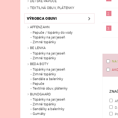
DETSKÉ PAPUČE
TEXTILNÁ OBUV, PLÁTENKY
2.
VÝROBCA OBUVI
AFFENZAHN
3.
Papuče / topánky do vody
Topánky na jar/jeseň
Zimné topánky
BE LENKA
Topánky na jar/jeseň
Zimné topánky
NA 
BEDA BOTY
Topánky na jar/jeseň
AKC
Zimné topánky
Sandále a balerínky
Papuče
Textilná obuv, plátenky
ZNA
BUNDGAARD
Topánky na jar/jeseň
Af
Zimné topánky
D.
Sandálky a balerínky
Gumáky
Pr