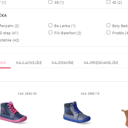
7
(1)
38
(1)
40
(2)
ČKA
fenzahn
(2)
Be Lenka
(1)
Boty Be
D.step
(41)
Filii Barefoot
(2)
Froddo
(
otetika
(42)
DNE
NAJLACNEJŠIE
NAJDRAHŠIE
NAJPREDÁVANEJŠIE
Kód:
2882/32
Kód:
2885/19