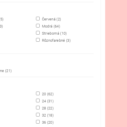
(5)
Červená
(2)
3)
Modrá
(64)
Strieborná
(10)
Rôznofarebné
(3)
lne
(21)
20
(62)
24
(31)
28
(22)
32
(18)
36
(20)