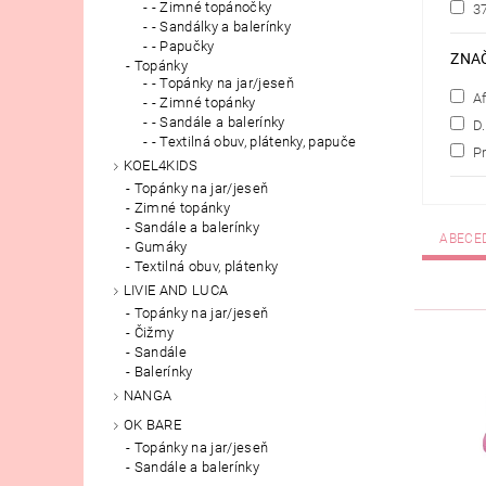
- Zimné topánočky
3
- Sandálky a balerínky
- Papučky
ZNA
Topánky
- Topánky na jar/jeseň
Af
- Zimné topánky
- Sandále a balerínky
D.
- Textilná obuv, plátenky, papuče
Pr
KOEL4KIDS
Topánky na jar/jeseň
Zimné topánky
Sandále a balerínky
ABECE
Gumáky
Textilná obuv, plátenky
LIVIE AND LUCA
Topánky na jar/jeseň
Čižmy
Sandále
Balerínky
NANGA
OK BARE
Topánky na jar/jeseň
Sandále a balerínky