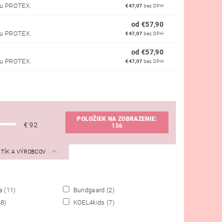
ou PROTEX.
€47,07
bez DPH
od €57,90
ou PROTEX.
€47,07
bez DPH
od €57,90
ou PROTEX.
€47,07
bez DPH
POLOŽIEK NA ZOBRAZENIE:
€
92
156
STÍK A VÝROBCOV
da
(11)
Bundgaard
(2)
48)
KOEL4kids
(7)