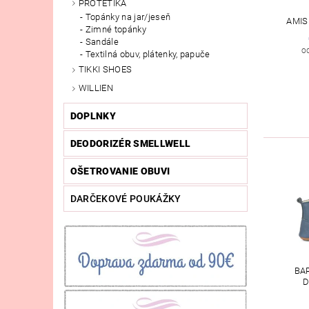
PROTETIKA
Topánky na jar/jeseň
AMIS
Zimné topánky
Sandále
o
Textilná obuv, plátenky, papuče
TIKKI SHOES
WILLIEN
DOPLNKY
DEODORIZÉR SMELLWELL
OŠETROVANIE OBUVI
DARČEKOVÉ POUKÁŽKY
BA
D