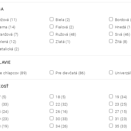
BA
éžová
(11)
Biela
(2)
Bordová
erna
(14)
Fialová
(2)
Hnedá
(1
anžová
(7)
Ružová
(48)
Sivá
(46)
elená
(12)
Zlatá
(1)
Žltá
(8)
talická
(2)
LAVIE
e chlapcov
(89)
Pre dievčatá
(86)
Univerzá
KOSŤ
7
(5)
18
(5)
19
(34)
1
(33)
22
(32)
23
(25)
5
(24)
26
(16)
27
(15)
9
(23)
30
(33)
31
(23)
3
(19)
34
(26)
35
(33)