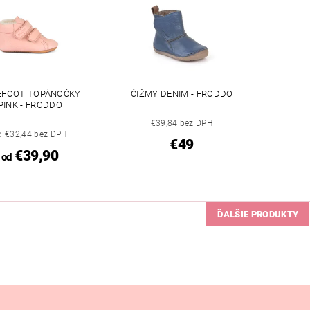
EFOOT TOPÁNOČKY
ČIŽMY DENIM - FRODDO
PINK - FRODDO
€39,84 bez DPH
d €32,44 bez DPH
€49
€39,90
od
ĎALŠIE PRODUKTY