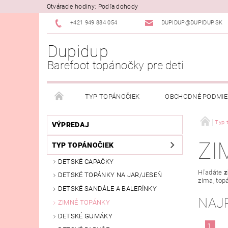
Otváracie hodiny: Podľa dohody
+421 949 884 054
DUPIDUP@DUPIDUP.SK
Dupidup
Barefoot topánočky pre deti
TYP TOPÁNOČIEK
OBCHODNÉ PODMI
PODMIENKY OSOBNÝCH ÚDAJOV
REKLAMAČN
Typ 
VÝPREDAJ
ZI
TYP TOPÁNOČIEK
DETSKÉ CAPAČKY
Hľadáte
z
DETSKÉ TOPÁNKY NA JAR/JESEŇ
zima, top
DETSKÉ SANDÁLE A BALERÍNKY
NAJ
ZIMNÉ TOPÁNKY
DETSKÉ GUMÁKY
1.