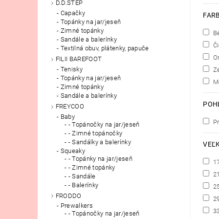
D.D.STEP
Capačky
FAR
Topánky na jar/jeseň
Zimné topánky
B
Sandále a balerínky
Či
Textilná obuv, plátenky, papuče
Or
FILII BAREFOOT
Tenisky
Z
Topánky na jar/jeseň
Me
Zimné topánky
Sandále a balerínky
POH
FREYCOO
Baby
Pr
- Topánočky na jar/jeseň
- Zimné topánočky
- Sandálky a balerínky
VEĽ
Squeaky
- Topánky na jar/jeseň
1
- Zimné topánky
2
- Sandále
- Balerínky
2
FRODDO
2
Prewalkers
3
- Topánočky na jar/jeseň