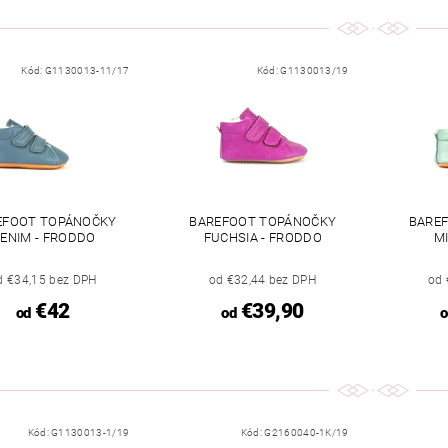
Kód:
G1130013-11/17
Kód:
G1130013/19
EFOOT TOPÁNOČKY
BAREFOOT TOPÁNOČKY
BARE
ENIM - FRODDO
FUCHSIA - FRODDO
M
d €34,15 bez DPH
od €32,44 bez DPH
od 
€42
€39,90
od
od
o
Kód:
G1130013-1/19
Kód:
G2160040-1K/19