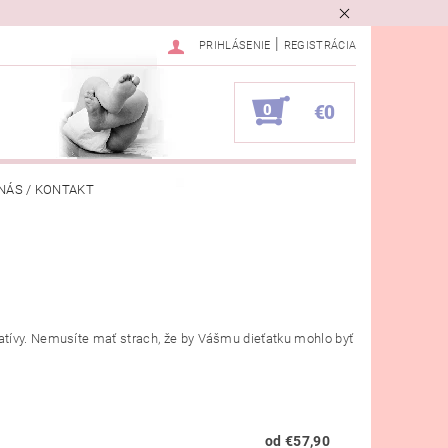
|
PRIHLÁSENIE
REGISTRÁCIA
0
€0
NÁS / KONTAKT
VKA
atívy. Nemusíte mať strach, že by Vášmu dieťatku mohlo byť
od €57,90