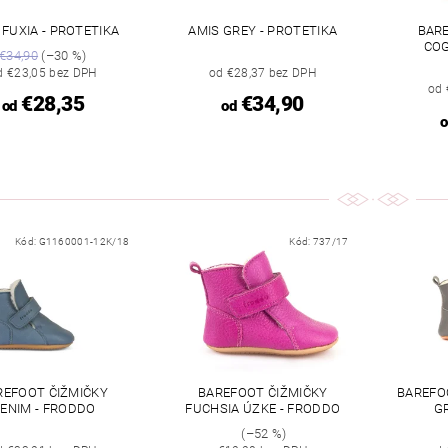
 FUXIA - PROTETIKA
AMIS GREY - PROTETIKA
BARE
COG
€34,90
(–30 %)
d €23,05 bez DPH
od €28,37 bez DPH
od 
€28,35
€34,90
od
od
o
Kód:
G1160001-12K/18
Kód:
737/17
REFOOT ČIŽMIČKY
BAREFOOT ČIŽMIČKY
BAREFO
ENIM - FRODDO
FUCHSIA ÚZKE - FRODDO
G
(–52 %)