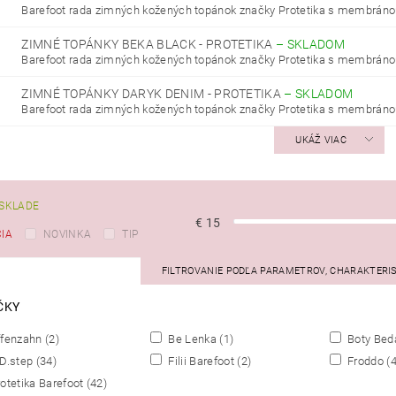
Barefoot rada zimných kožených topánok značky Protetika s membrán
ZIMNÉ TOPÁNKY BEKA BLACK - PROTETIKA
–
SKLADOM
Barefoot rada zimných kožených topánok značky Protetika s membrán
ZIMNÉ TOPÁNKY DARYK DENIM - PROTETIKA
–
SKLADOM
Barefoot rada zimných kožených topánok značky Protetika s membrán
UKÁŽ VIAC
SKLADE
€
15
IA
NOVINKA
TIP
FILTROVANIE PODĽA PARAMETROV, CHARAKTERI
ČKY
fenzahn
(2)
Be Lenka
(1)
Boty Be
D.step
(34)
Filii Barefoot
(2)
Froddo
(
otetika Barefoot
(42)