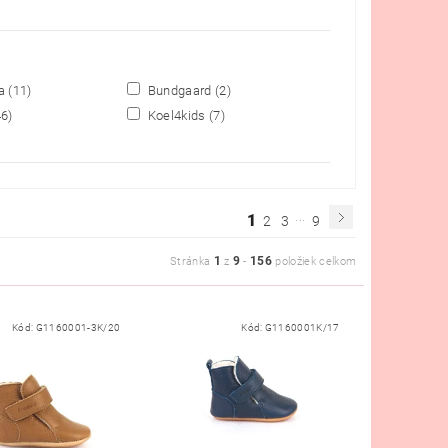
da
(11)
Bundgaard
(2)
46)
Koel4kids
(7)
...
1
2
3
9
1
9
156
Stránka
z
-
položiek celkom
Kód:
G1160001-3K/20
Kód:
G1160001K/17