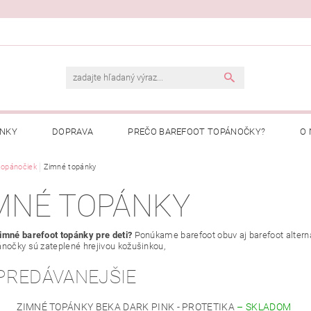
ENKY
DOPRAVA
PREČO BAREFOOT TOPÁNOČKY?
O 
Ý PORIADOK
topánočiek
Zimné topánky
PREČO NAKUPOVAŤ U NÁS?
MOJA OBJEDNÁ
MNÉ TOPÁNKY
imné barefoot topánky pre deti?
Ponúkame barefoot obuv aj barefoot altern
ánočky sú zateplené hrejivou kožušinkou,
PREDÁVANEJŠIE
ZIMNÉ TOPÁNKY BEKA DARK PINK - PROTETIKA
–
SKLADOM