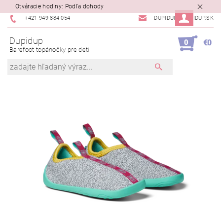
Otváracie hodiny: Podľa dohody
+421 949 884 054
DUPIDUP@DUPIDUP.SK
Dupidup
0
€0
Barefoot topánočky pre deti