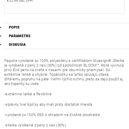
€32,44 bez DPH
POPIS
PARAMETRE
DISKUSIA
Papuče vyrobené zo 100% polyesteru s certifikátom
bluesign®. Stielka
je vyrobená z peny z rias (30%) od spoločnosti BLOOM™, ktorá vyvinula
prvú EVA penu na svete s riasami pre obuvnícky priemysel. Sú
extrémne ľahké a ohybné. Topánočky sa ľahko obúvajú vďaka
dlhšiemu popruhu na päte. Veľmi rýchlo schnú, preto sa dajú použiť aj
ako topánky ku vode.
-extrémne ľahké a flexibilné
-správny tvar špičky, aby mali prsty dostatok miesta
-vyrobené zo 100% PES s ohľadom na životné prostredie
-stielka vyrobená z peny z rias (30%)