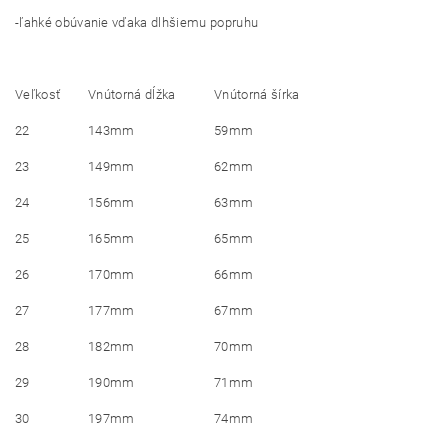
-ľahké obúvanie vďaka dlhšiemu popruhu
Veľkosť
Vnútorná dĺžka
Vnútorná šírka
22
143mm
59mm
23
149mm
62mm
24
156mm
63mm
25
165mm
65mm
26
170mm
66mm
27
177mm
67mm
28
182mm
70mm
29
190mm
71mm
30
197mm
74mm