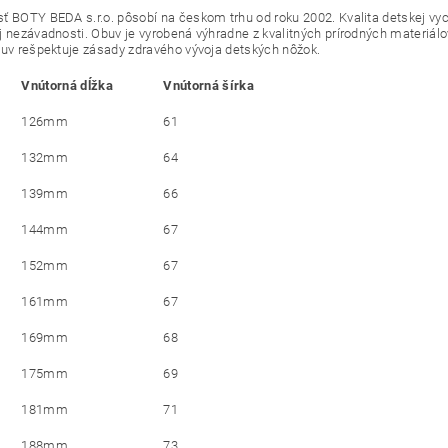
ť BOTY BEDA s.r.o. pôsobí na českom trhu od roku 2002. Kvalita detskej vyc
j nezávadnosti. Obuv je vyrobená výhradne z kvalitných prírodných materiálov
buv rešpektuje zásady zdravého vývoja detských nôžok.
Vnútorná dĺžka
Vnútorná šírka
126mm
61
132mm
64
139mm
66
144mm
67
152mm
67
161mm
67
169mm
68
175mm
69
181mm
71
188mm
73