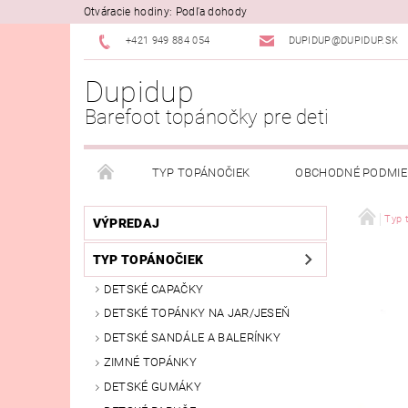
Otváracie hodiny: Podľa dohody
+421 949 884 054
DUPIDUP@DUPIDUP.SK
Dupidup
Barefoot topánočky pre deti
TYP TOPÁNOČIEK
OBCHODNÉ PODMI
PODMIENKY OSOBNÝCH ÚDAJOV
REKLAMAČN
Typ 
VÝPREDAJ
TYP TOPÁNOČIEK
DETSKÉ CAPAČKY
DETSKÉ TOPÁNKY NA JAR/JESEŇ
DETSKÉ SANDÁLE A BALERÍNKY
ZIMNÉ TOPÁNKY
DETSKÉ GUMÁKY