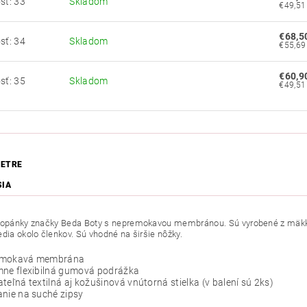
sť: 33
Skladom
€68,5
sť: 34
Skladom
€60,9
sť: 35
Skladom
ETRE
SIA
topánky značky Beda Boty s nepremokavou membránou. Sú vyrobené z mäkkej 
edia okolo členkov. Sú vhodné na širšie nôžky.
emokavá membrána
mne flexibilná gumová podrážka
teľná textilná aj kožušinová vnútorná stielka (v balení sú 2ks)
nie na suché zipsy