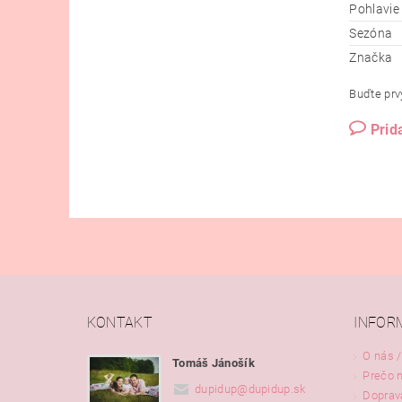
Pohlavie
Sezóna
Značka
Buďte prvý
Prid
KONTAKT
INFOR
O nás /
Tomáš Jánošík
Prečo 
dupidup
@
dupidup.sk
Doprav