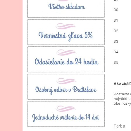
30
31
32
33
34
35
Ako zisti
Postavte d
najväčšiu
obe nôžky
Farba