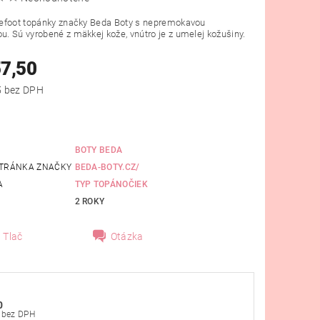
efoot topánky značky Beda Boty s nepremokavou
 Sú vyrobené z mäkkej kože, vnútro je z umelej kožušiny.
57,50
od €46,75 bez DPH
BOTY BEDA
TRÁNKA ZNAČKY
BEDA-BOTY.CZ/
A
TYP TOPÁNOČIEK
2 ROKY
Tlač
Otázka
0
€46,75 bez DPH