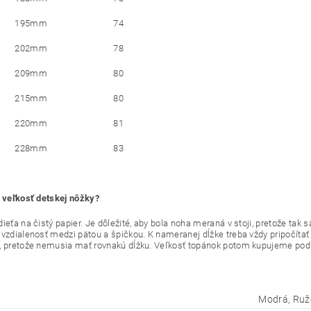
195mm
74
202mm
78
209mm
80
215mm
80
220mm
81
228mm
83
ť veľkosť detskej nôžky?
ieťa na čistý papier. Je dôležité, aby bola noha meraná v stoji, pretože tak 
 vzdialenosť medzi pätou a špičkou. K nameranej dĺžke treba vždy pripočíta
, pretože nemusia mať rovnakú dĺžku. Veľkosť topánok potom kupujeme pod
Modrá, Ruž