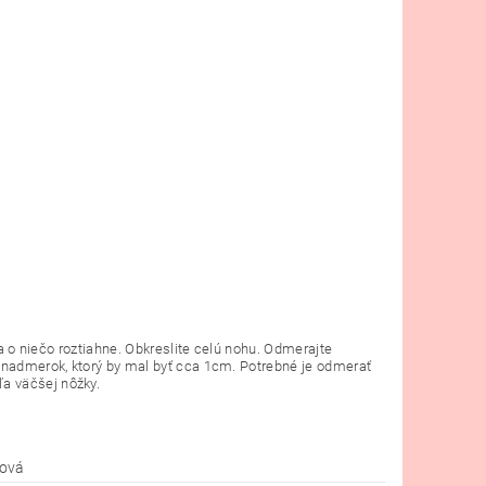
sa o niečo roztiahne. Obkreslite celú nohu. Odmerajte
ť nadmerok, ktorý by mal byť cca 1cm. Potrebné je odmerať
ľa väčšej nôžky.
ová