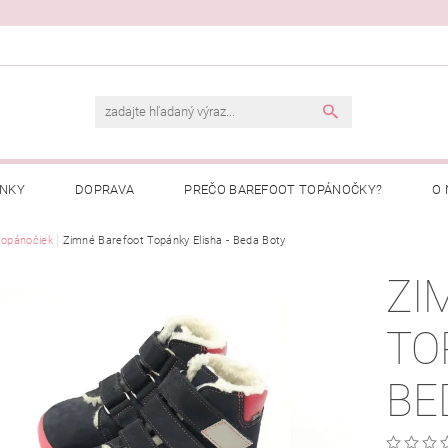
ENKY
DOPRAVA
PREČO BAREFOOT TOPÁNOČKY?
O 
Ý PORIADOK
topánočiek
Zimné Barefoot Topánky Elisha - Beda Boty
PREČO NAKUPOVAŤ U NÁS?
MOJA OBJEDNÁ
ZI
TO
BE