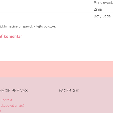
Pre dievčat
Zima
Boty Beda
, kto napíše príspevok k tejto položke.
ať komentár
MÁCIE PRE VÁS
FACEBOOK
 Kontakt
nakupovať u nás?
a