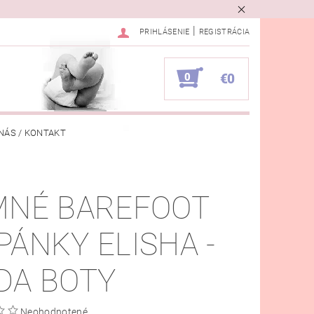
|
PRIHLÁSENIE
REGISTRÁCIA
0
€0
NÁS / KONTAKT
VKA
MNÉ BAREFOOT
PÁNKY ELISHA -
DA BOTY
Neohodnotené