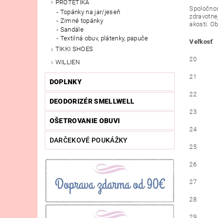
PROTETIKA
Spoločnos
Topánky na jar/jeseň
zdravotne
Zimné topánky
akosti. O
Sandále
Textilná obuv, plátenky, papuče
Veľkosť
TIKKI SHOES
20
WILLIEN
21
DOPLNKY
22
DEODORIZÉR SMELLWELL
23
OŠETROVANIE OBUVI
24
DARČEKOVÉ POUKÁŽKY
25
26
27
28
29