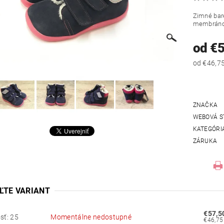
Zimné bar
membránou.
od €
ZNAČKA
WEBOVÁ S
KATEGÓRI
ZÁRUKA
ĽTE VARIANT
€57,5
sť: 25
Momentálne nedostupné