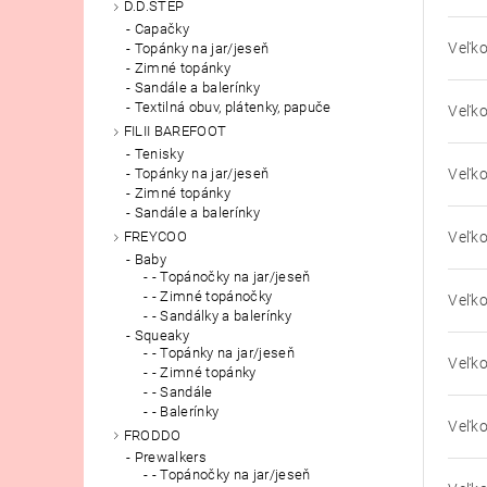
D.D.STEP
Capačky
Veľko
Topánky na jar/jeseň
Zimné topánky
Sandále a balerínky
Textilná obuv, plátenky, papuče
Veľko
FILII BAREFOOT
Tenisky
Veľko
Topánky na jar/jeseň
Zimné topánky
Sandále a balerínky
Veľko
FREYCOO
Baby
- Topánočky na jar/jeseň
- Zimné topánočky
Veľko
- Sandálky a balerínky
Squeaky
- Topánky na jar/jeseň
Veľko
- Zimné topánky
- Sandále
- Balerínky
Veľko
FRODDO
Prewalkers
- Topánočky na jar/jeseň