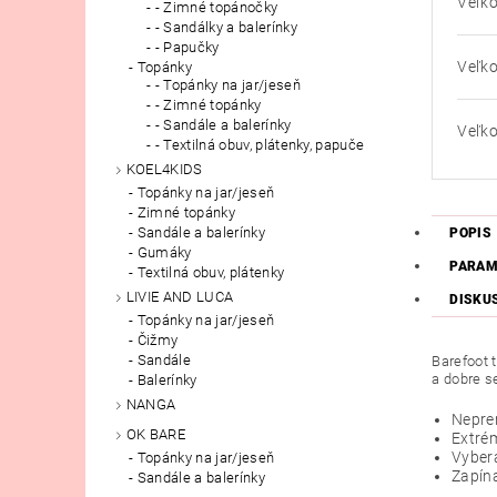
Veľko
- Zimné topánočky
- Sandálky a balerínky
- Papučky
Veľko
Topánky
- Topánky na jar/jeseň
- Zimné topánky
- Sandále a balerínky
Veľko
- Textilná obuv, plátenky, papuče
KOEL4KIDS
Topánky na jar/jeseň
Zimné topánky
Sandále a balerínky
POPIS
Gumáky
PARAM
Textilná obuv, plátenky
LIVIE AND LUCA
DISKU
Topánky na jar/jeseň
Čižmy
Sandále
Barefoot 
a dobre s
Balerínky
NANGA
Nepr
OK BARE
Extré
Vybera
Topánky na jar/jeseň
Zapína
Sandále a balerínky