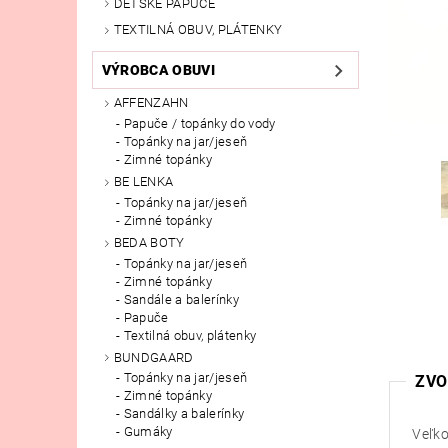
DETSKÉ PAPUČE
TEXTILNÁ OBUV, PLÁTENKY
VÝROBCA OBUVI
AFFENZAHN
Papuče / topánky do vody
Topánky na jar/jeseň
Zimné topánky
BE LENKA
Topánky na jar/jeseň
Zimné topánky
BEDA BOTY
Topánky na jar/jeseň
Zimné topánky
Sandále a balerínky
Papuče
Textilná obuv, plátenky
BUNDGAARD
Topánky na jar/jeseň
ZVO
Zimné topánky
Sandálky a balerínky
Gumáky
Veľko