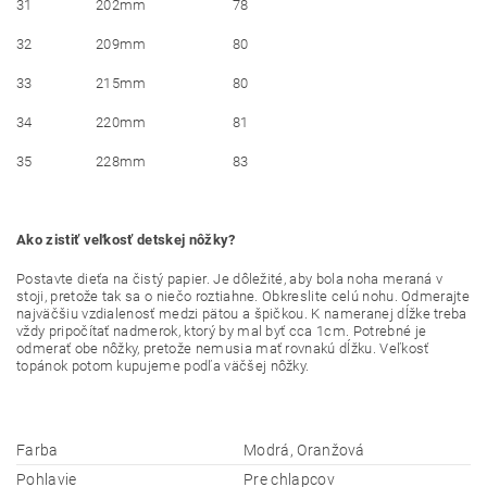
31
202mm
78
32
209mm
80
33
215mm
80
34
220mm
81
35
228mm
83
Ako zistiť veľkosť detskej nôžky?
Postavte dieťa na čistý papier. Je dôležité, aby bola noha meraná v
stoji, pretože tak sa o niečo roztiahne. Obkreslite celú nohu. Odmerajte
najväčšiu vzdialenosť medzi pätou a špičkou. K nameranej dĺžke treba
vždy pripočítať nadmerok, ktorý by mal byť cca 1cm. Potrebné je
odmerať obe nôžky, pretože nemusia mať rovnakú dĺžku. Veľkosť
topánok potom kupujeme podľa väčšej nôžky.
Farba
Modrá, Oranžová
Pohlavie
Pre chlapcov