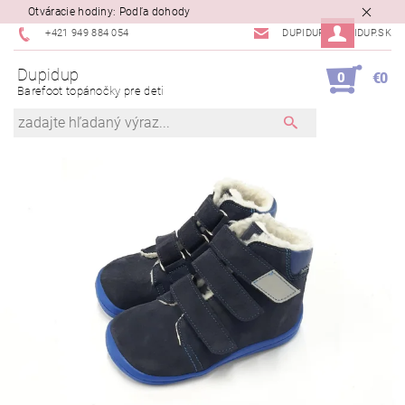
Otváracie hodiny: Podľa dohody
+421 949 884 054
DUPIDUP@DUPIDUP.SK
Dupidup
0
€0
Barefoot topánočky pre deti