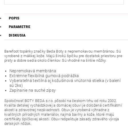
POPIS
PARAMETRE
DISKUSIA
Barefoot topánky značky Beda Boty s nepremokavou membránou. Sú
vyrobené z mäkkej kože. Majú širokú špičku pre dostatok priestoru pre
prsty a dobre sedia okolo členkov. Sú vhodné na širšie nôžky.
Nepremokavá membrána
Extrémne flexibilná gumová podrážka
Vyberateľná textilná aj kožušinová vnútorná stielka (v balení
sú 2ks)
Zapínanie na suché zipsy
Spoločnosť BOTY BEDA s.r.o. pôsobí na českom trhu od roku 2002.
Kvalita detskej vychádzkovej a domácej obuvi je doložená certifikátmi
akosti a zdravotnej nezávadnosti. Obuv je vyrobená výhradne z
kvalitných prírodných materiálov, najmä bavlny a kože, ktoré majú
certifikáty špičkovej akosti. Obuv rešpektuje zásady zdravého vývoja
detských nôžok.