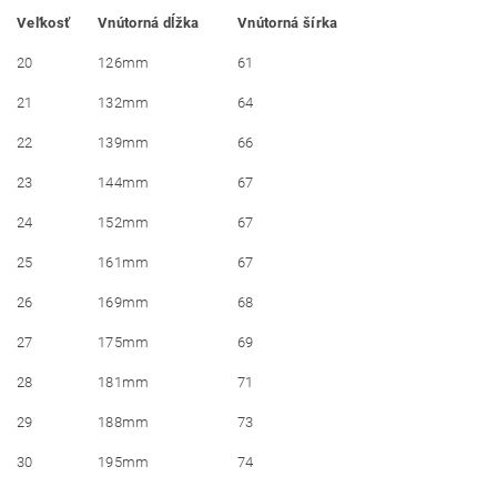
Veľkosť
Vnútorná dĺžka
Vnútorná šírka
20
126mm
61
21
132mm
64
22
139mm
66
23
144mm
67
24
152mm
67
25
161mm
67
26
169mm
68
27
175mm
69
28
181mm
71
29
188mm
73
30
195mm
74