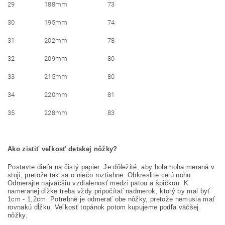
29
188mm
73
30
195mm
74
31
202mm
78
32
209mm
80
33
215mm
80
34
220mm
81
35
228mm
83
Ako zistiť veľkosť detskej nôžky?
Postavte dieťa na čistý papier. Je dôležité, aby bola noha meraná v
stoji, pretože tak sa o niečo roztiahne. Obkreslite celú nohu.
Odmerajte najväčšiu vzdialenosť medzi pätou a špičkou. K
nameranej dĺžke treba vždy pripočítať nadmerok, ktorý by mal byť
1cm - 1,2cm. Potrebné je odmerať obe nôžky, pretože nemusia mať
rovnakú dĺžku. Veľkosť topánok potom kupujeme podľa väčšej
nôžky.