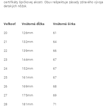
certifikáty špičkovej akosti. Obuv rešpektuje zásady zdravého vývoja
detských nôžok.
Veľkosť
Vnútorná dĺžka
Vnútorná šírka
20
126mm
61
21
132mm
64
22
139mm
66
23
144mm
67
24
152mm
67
25
161mm
67
26
169mm
68
27
175mm
69
28
181mm
71