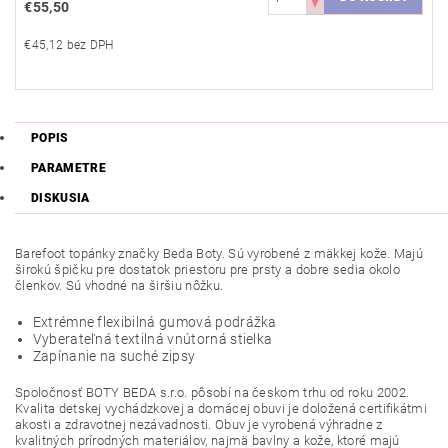
€55,50
€45,12 bez DPH
POPIS
PARAMETRE
DISKUSIA
Barefoot topánky značky Beda Boty. Sú vyrobené z mäkkej kože. Majú
širokú špičku pre dostatok priestoru pre prsty a dobre sedia okolo
členkov. Sú vhodné na širšiu nôžku.
Extrémne flexibilná gumová podrážka
Vyberateľná textilná vnútorná stielka
Zapínanie na suché zipsy
Spoločnosť BOTY BEDA s.r.o. pôsobí na českom trhu od roku 2002.
Kvalita detskej vychádzkovej a domácej obuvi je doložená certifikátmi
akosti a zdravotnej nezávadnosti. Obuv je vyrobená výhradne z
kvalitných prírodných materiálov, najmä bavlny a kože, ktoré majú