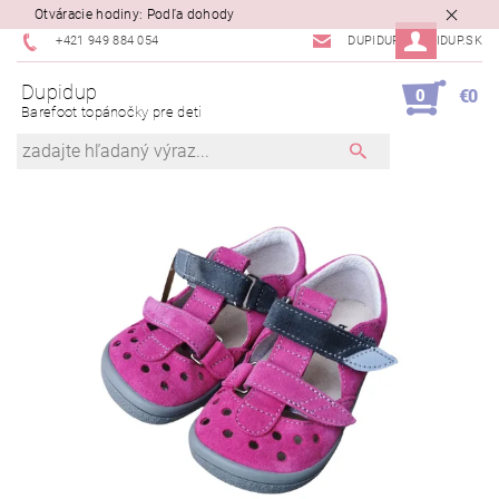
Otváracie hodiny: Podľa dohody
+421 949 884 054
DUPIDUP@DUPIDUP.SK
Dupidup
0
€0
Barefoot topánočky pre deti