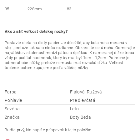
35
228mm
83
Ako zistiť veľkosť detskej nôžky?
Postavte dieťa na čistý papier. Je dôležité, aby bola noha meraná v
stoji, pretože tak sa o niečo roztiahne. Obkreslite celú nohu. Odmerajte
najväčšiu vzdialenosť medzi pätou a špičkou. K nameranej dĺžke treba
vždy pripočítať nadmerok, ktorý by mal byť 1cm - 1,2cm. Potrebné je
odmerať obe nôžky, pretože nemusia mať rovnakú dĺžku. Veľkosť
topánok potom kupujeme podľa väčšej nôžky.
Farba
Fialová, Ružová
Pohlavie
Pre dievčatá
Sezóna
Leto
Značka
Boty Beda
Buďte prvý, kto napíše príspevok k tejto položke.