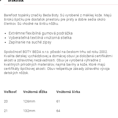
DISKUSIA
Barefoot topánky značky Beda Boty. Sú vyrobené z mäkkej kože. Majú
širokú špičku pre dostatok priestoru pre prsty a dobre sedia okolo
členkov. Sú vhodné na širšiu nôžku.
Extrémne flexibilná gumová podrážka
Vyberateľná textilná vnútorná stielka
Zapínanie na suché zipsy
Spoločnosť BOTY BEDA s.r.o. pôsobí na českom trhu od roku 2002.
Kvalita detskej vychádzkovej a domácej obuvi je doložená certifikátmi
akosti a zdravotnej nezávadnosti. Obuv je vyrobená výhradne z
kvalitných prírodných materiálov, najmä bavlny a kože, ktoré majú
certifikáty špičkovej akosti. Obuv rešpektuje zásady zdravého vývoja
detských nôžok.
Veľkosť
Vnútorná dĺžka
Vnútorná šírka
20
126mm
61
21
132mm
64