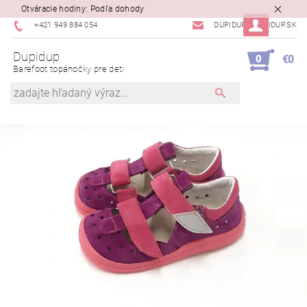
Otváracie hodiny: Podľa dohody
+421 949 884 054
DUPIDUP@DUPIDUP.SK
Dupidup
0
€0
Barefoot topánočky pre deti