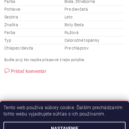
Farba
Biela, Strieborná
Pohlavie
Pre dievčatá
Sezóna
Leto
Značka
Boty Beda
Farba
Ružová
Typ
Celoročné topánky
Chlapec/dievča
Pre chlapcov
Buďte prvý, kto napíše príspevok k tejto položke.
Pridať komentár
Tento web používa súbory cookie. Ďalším prechádzaním
tohto webu vyjadrujete súhlas s ich používaním.
Doprava
NASTAVENIE