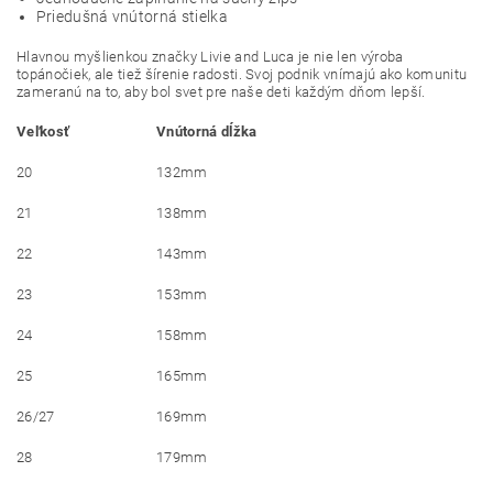
Priedušná vnútorná stielka
Hlavnou myšlienkou značky Livie and Luca je nie len výroba
topánočiek, ale tiež šírenie radosti. Svoj podnik vnímajú ako komunitu
zameranú na to, aby bol svet pre naše deti každým dňom lepší.
Veľkosť
Vnútorná dĺžka
20
132mm
21
138mm
22
143mm
23
153mm
24
158mm
25
165mm
26/27
169mm
28
179mm