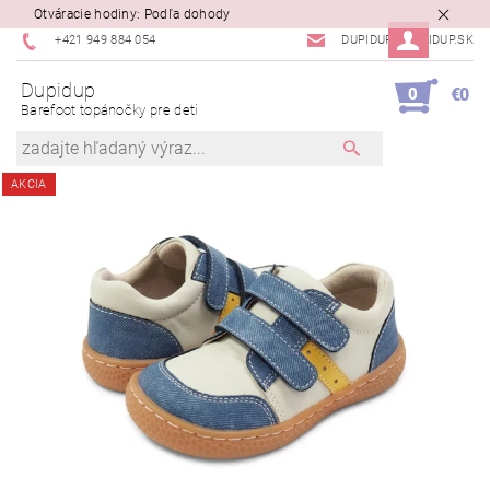
Otváracie hodiny: Podľa dohody
+421 949 884 054
DUPIDUP@DUPIDUP.SK
Dupidup
0
€0
Barefoot topánočky pre deti
AKCIA