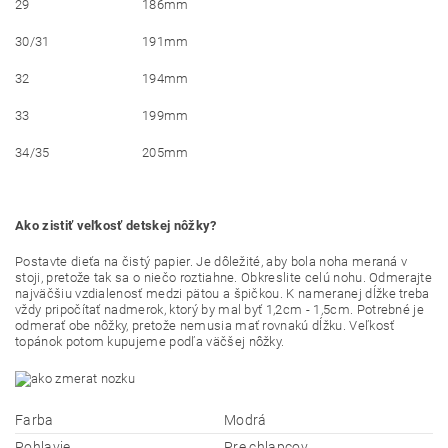
29
186mm
30/31
191mm
32
194mm
33
199mm
34/35
205mm
Ako zistiť veľkosť detskej nôžky?
Postavte dieťa na čistý papier. Je dôležité, aby bola noha meraná v
stoji, pretože tak sa o niečo roztiahne. Obkreslite celú nohu. Odmerajte
najväčšiu vzdialenosť medzi pätou a špičkou. K nameranej dĺžke treba
vždy pripočítať nadmerok, ktorý by mal byť 1,2cm - 1,5cm. Potrebné je
odmerať obe nôžky, pretože nemusia mať rovnakú dĺžku. Veľkosť
topánok potom kupujeme podľa väčšej nôžky.
Farba
Modrá
Pohlavie
Pre chlapcov