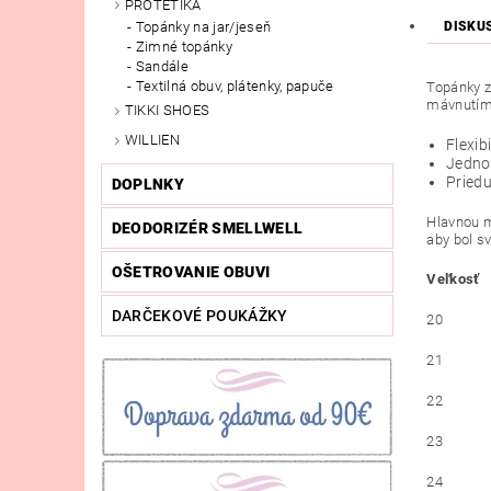
PROTETIKA
DISKU
Topánky na jar/jeseň
Zimné topánky
Sandále
Textilná obuv, plátenky, papuče
Topánky z
mávnutím 
TIKKI SHOES
WILLIEN
Flexi
Jedno
Priedu
DOPLNKY
Hlavnou m
DEODORIZÉR SMELLWELL
aby bol s
OŠETROVANIE OBUVI
Veľkosť
DARČEKOVÉ POUKÁŽKY
20
21
22
23
24