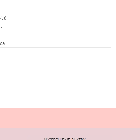
Sivá
ov
uca