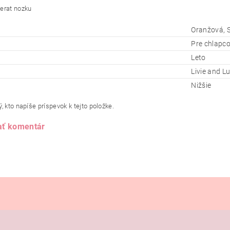
Oranžová, 
Pre chlapc
Leto
Livie and L
Nižšie
, kto napíše príspevok k tejto položke.
ať komentár