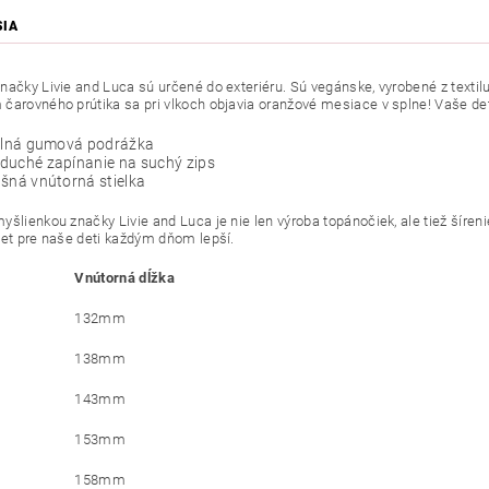
SIA
načky Livie and Luca sú určené do exteriéru. Sú vegánske, vyrobené z textilu
čarovného prútika sa pri vlkoch objavia oranžové mesiace v splne! Vaše det
bilná gumová podrážka
duché zapínanie na suchý zips
šná vnútorná stielka
yšlienkou značky Livie and Luca je nie len výroba topánočiek, ale tiež šíren
vet pre naše deti každým dňom lepší.
Vnútorná dĺžka
132mm
138mm
143mm
153mm
158mm