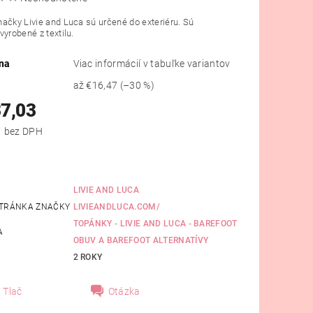
ačky Livie and Luca sú určené do exteriéru. Sú
vyrobené z textilu.
na
Viac informácií v tabuľke variantov
až
€16,47
(–30 %)
37,03
od €30,11 bez DPH
LIVIE AND LUCA
TRÁNKA ZNAČKY
LIVIEANDLUCA.COM/
TOPÁNKY - LIVIE AND LUCA - BAREFOOT
A
OBUV A BAREFOOT ALTERNATÍVY
2 ROKY
Tlač
Otázka