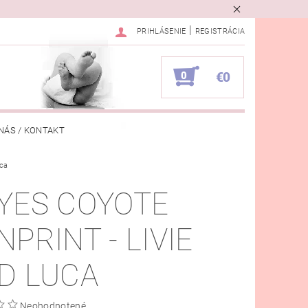
|
PRIHLÁSENIE
REGISTRÁCIA
0
€0
NÁS / KONTAKT
uca
VKA
YES COYOTE
NPRINT - LIVIE
D LUCA
Neohodnotené