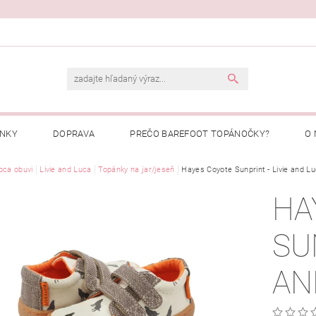
ENKY
DOPRAVA
PREČO BAREFOOT TOPÁNOČKY?
O 
Ý PORIADOK
bca obuvi
Livie and Luca
PREČO NAKUPOVAŤ U NÁS?
Topánky na jar/jeseň
Hayes Coyote Sunprint - Livie and L
MOJA OBJEDNÁ
HA
SU
AN