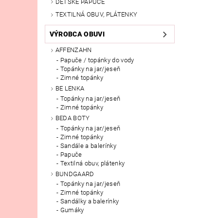
DETSKÉ PAPUČE
TEXTILNÁ OBUV, PLÁTENKY
VÝROBCA OBUVI
AFFENZAHN
Papuče / topánky do vody
Topánky na jar/jeseň
Zimné topánky
BE LENKA
Topánky na jar/jeseň
Zimné topánky
BEDA BOTY
Topánky na jar/jeseň
Zimné topánky
Sandále a balerínky
Papuče
Textilná obuv, plátenky
BUNDGAARD
Topánky na jar/jeseň
Zimné topánky
Sandálky a balerínky
Gumáky