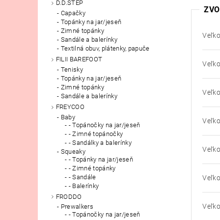
D.D.STEP
ZVO
Capačky
Topánky na jar/jeseň
Zimné topánky
Veľko
Sandále a balerínky
Textilná obuv, plátenky, papuče
FILII BAREFOOT
Veľko
Tenisky
Topánky na jar/jeseň
Zimné topánky
Veľko
Sandále a balerínky
FREYCOO
Baby
Veľko
- Topánočky na jar/jeseň
- Zimné topánočky
- Sandálky a balerínky
Veľko
Squeaky
- Topánky na jar/jeseň
- Zimné topánky
- Sandále
Veľko
- Balerínky
FRODDO
Veľko
Prewalkers
- Topánočky na jar/jeseň