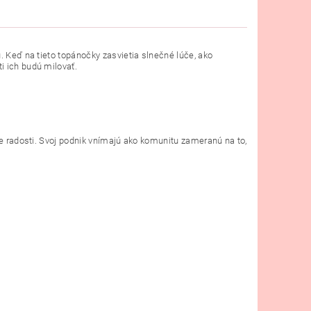
. Keď na tieto topánočky zasvietia slnečné lúče, ako
i ich budú milovať.
ie radosti. Svoj podnik vnímajú ako komunitu zameranú na to,