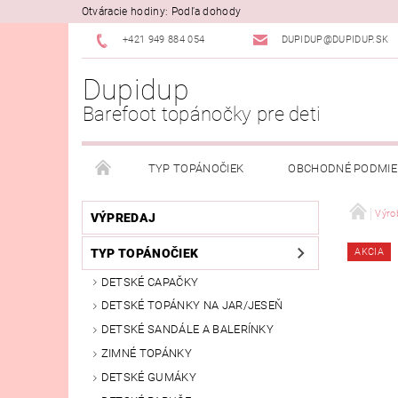
Otváracie hodiny: Podľa dohody
+421 949 884 054
DUPIDUP@DUPIDUP.SK
Dupidup
Barefoot topánočky pre deti
TYP TOPÁNOČIEK
OBCHODNÉ PODMI
PODMIENKY OSOBNÝCH ÚDAJOV
REKLAMAČN
Výro
VÝPREDAJ
TYP TOPÁNOČIEK
AKCIA
DETSKÉ CAPAČKY
DETSKÉ TOPÁNKY NA JAR/JESEŇ
DETSKÉ SANDÁLE A BALERÍNKY
ZIMNÉ TOPÁNKY
DETSKÉ GUMÁKY