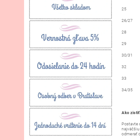
25
26/27
28
29
30/31
32
33
34/35
Ako zisti
Postavte d
najväčšiu
odmerať o