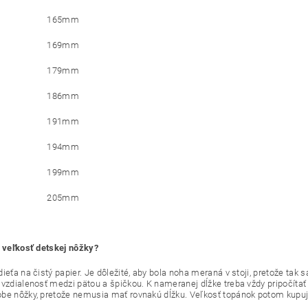
165mm
169mm
179mm
186mm
191mm
194mm
199mm
205mm
ť veľkosť detskej nôžky?
ieťa na čistý papier. Je dôležité, aby bola noha meraná v stoji, pretože tak 
 vzdialenosť medzi pätou a špičkou. K nameranej dĺžke treba vždy pripočítať
be nôžky, pretože nemusia mať rovnakú dĺžku. Veľkosť topánok potom kupu