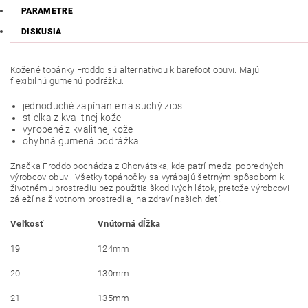
PARAMETRE
DISKUSIA
Kožené topánky Froddo sú alternatívou k barefoot obuvi. Majú
flexibilnú gumenú podrážku.
jednoduché zapínanie na suchý zips
stielka z kvalitnej kože
vyrobené z kvalitnej kože
ohybná gumená podrážka
Značka Froddo pochádza z Chorvátska, kde patrí medzi popredných
výrobcov obuvi. Všetky topánočky sa vyrábajú šetrným spôsobom k
životnému prostrediu bez použitia škodlivých látok, pretože výrobcovi
záleží na životnom prostredí aj na zdraví našich detí.
Veľkosť
Vnútorná dĺžka
19
124mm
20
130mm
21
135mm