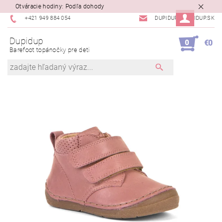
Otváracie hodiny: Podľa dohody
+421 949 884 054
DUPIDUP@DUPIDUP.SK
Dupidup
0
€0
Barefoot topánočky pre deti