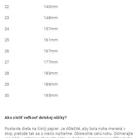
22
140mm
23
148mm
24
157mm
25
161mm
26
167mm
27
177mm
28
183mm
29
189mm
30
195mm
Ako zistiť veľkosť detskej nôžky?
Postavte dieťa na čistý papier. Je dôležité, aby bola noha meraná v
stoji, pretože tak sa o niečo roztiahne. Obkreslite celú nohu. Odmerajte