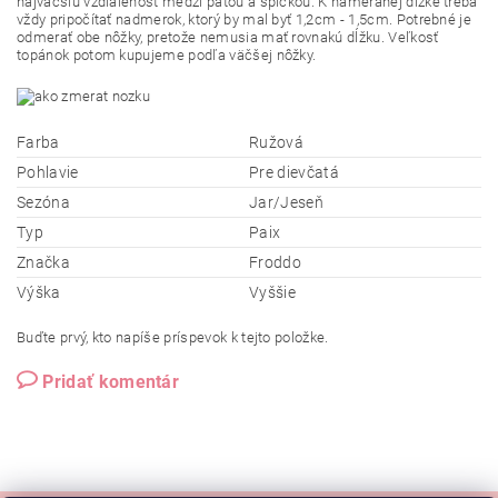
najväčšiu vzdialenosť medzi pätou a špičkou. K nameranej dĺžke treba
vždy pripočítať nadmerok, ktorý by mal byť 1,2cm - 1,5cm. Potrebné je
odmerať obe nôžky, pretože nemusia mať rovnakú dĺžku. Veľkosť
topánok potom kupujeme podľa väčšej nôžky.
Farba
Ružová
Pohlavie
Pre dievčatá
Sezóna
Jar/Jeseň
Typ
Paix
Značka
Froddo
Výška
Vyššie
Buďte prvý, kto napíše príspevok k tejto položke.
Pridať komentár