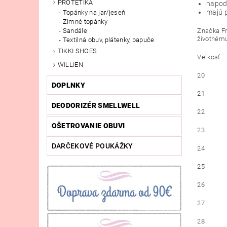
PROTETIKA
napod
majú p
Topánky na jar/jeseň
Zimné topánky
Značka Fr
Sandále
životnému 
Textilná obuv, plátenky, papuče
TIKKI SHOES
Veľkosť
WILLIEN
20
DOPLNKY
21
DEODORIZÉR SMELLWELL
22
OŠETROVANIE OBUVI
23
DARČEKOVÉ POUKÁŽKY
24
25
26
27
28