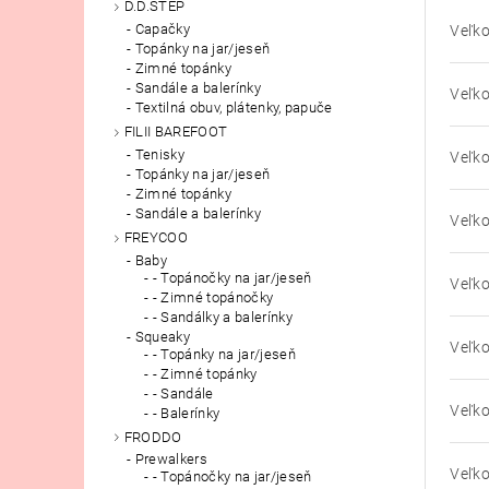
D.D.STEP
Capačky
Veľko
Topánky na jar/jeseň
Zimné topánky
Sandále a balerínky
Veľko
Textilná obuv, plátenky, papuče
FILII BAREFOOT
Tenisky
Veľko
Topánky na jar/jeseň
Zimné topánky
Sandále a balerínky
Veľko
FREYCOO
Baby
- Topánočky na jar/jeseň
Veľko
- Zimné topánočky
- Sandálky a balerínky
Squeaky
Veľko
- Topánky na jar/jeseň
- Zimné topánky
- Sandále
Veľko
- Balerínky
FRODDO
Prewalkers
Veľko
- Topánočky na jar/jeseň