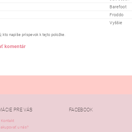
Barefoot
Froddo
Vyššie
, kto napíše príspevok k tejto položke.
ať komentár
MÁCIE PRE VÁS
FACEBOOK
 Kontakt
nakupovať u nás?