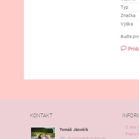
Typ
Značka
Výška
Buďte prvý
Prid
KONTAKT
INFOR
O nás /
Tomáš Jánošík
Prečo 
dupidup
@
dupidup.sk