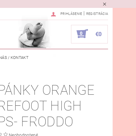
|
PRIHLÁSENIE
REGISTRÁCIA
0
€0
NÁS / KONTAKT
VKA
PÁNKY ORANGE
REFOOT HIGH
PS- FRODDO
Neohodnotené