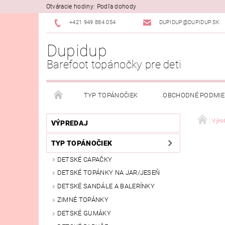
Otváracie hodiny: Podľa dohody
+421 949 884 054
DUPIDUP@DUPIDUP.SK
Dupidup
Barefoot topánočky pre deti
TYP TOPÁNOČIEK
OBCHODNÉ PODMI
PODMIENKY OSOBNÝCH ÚDAJOV
REKLAMAČN
Výro
VÝPREDAJ
TYP TOPÁNOČIEK
DETSKÉ CAPAČKY
DETSKÉ TOPÁNKY NA JAR/JESEŇ
DETSKÉ SANDÁLE A BALERÍNKY
ZIMNÉ TOPÁNKY
DETSKÉ GUMÁKY