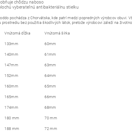
obňuje chôdzu naboso
lochú vyberateľnú antibakteriálnu stielku
oddo pochádza z Chorvátska, kde patrí medzi popredných výrobcov obuvi. 
prostrediu bez použitia škodlivých látok, pretože výrobcovi záleží na životno
Vnútorná dĺžka
Vnútorná šírka
133mm
60mm
140mm
61mm
147mm
63mm
152mm
64mm
160mm
65mm
165mm
66mm
174mm
68mm
180 mm
70 mm
188 mm
72 mm