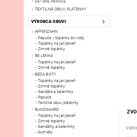
DETSKÉ PAPUČE
TEXTILNÁ OBUV, PLÁTENKY
VÝROBCA OBUVI
AFFENZAHN
Papuče / topánky do vody
Topánky na jar/jeseň
Zimné topánky
BE LENKA
Topánky na jar/jeseň
Zimné topánky
BEDA BOTY
Topánky na jar/jeseň
Zimné topánky
Sandále a balerínky
Papuče
Textilná obuv, plátenky
BUNDGAARD
ZVO
Topánky na jar/jeseň
Zimné topánky
Sandálky a balerínky
Veľko
Gumáky