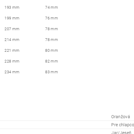
193 mm
74 mm
199 mm
76 mm
207 mm
78 mm
214 mm
78 mm
221 mm
80 mm
228 mm
82 mm
234 mm
83 mm
Oranžová
Pre chlapco
Jar/Jeseň