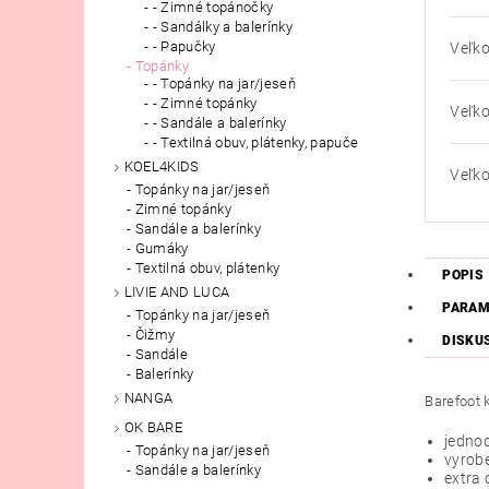
- Zimné topánočky
- Sandálky a balerínky
- Papučky
Veľko
Topánky
- Topánky na jar/jeseň
- Zimné topánky
Veľko
- Sandále a balerínky
- Textilná obuv, plátenky, papuče
KOEL4KIDS
Veľko
Topánky na jar/jeseň
Zimné topánky
Sandále a balerínky
Gumáky
Textilná obuv, plátenky
POPIS
LIVIE AND LUCA
PARAM
Topánky na jar/jeseň
Čižmy
DISKU
Sandále
Balerínky
NANGA
Barefoot 
OK BARE
jedno
Topánky na jar/jeseň
vyrobe
Sandále a balerínky
extra