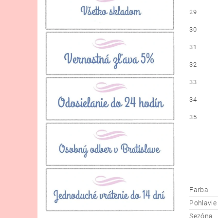
29
30
31
32
33
34
35
Farba
Pohlavie
Sezóna