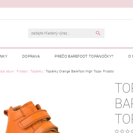
ENKY
DOPRAVA
PREČO BAREFOOT TOPÁNOČKY?
O 
Ý PORIADOK
bca obuvi
Froddo
Topánky
PREČO NAKUPOVAŤ U NÁS?
Topánky Orange Barefoot High Tops- Froddo
MOJA OBJEDNÁ
TO
BA
TO