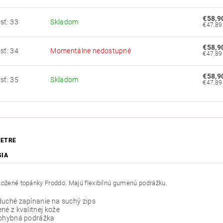
€58,9
sť: 33
Skladom
€58,9
sť: 34
Momentálne nedostupné
€58,9
sť: 35
Skladom
ETRE
SIA
kožené topánky Froddo. Majú flexibilnú gumenú podrážku.
duché zapínanie na suchý zips
né z kvalitnej kože
 ohybná podrážka