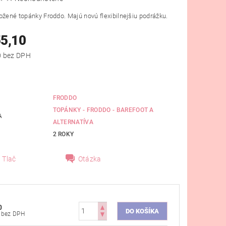
ožené topánky Froddo. Majú novú flexibilnejšiu podrážku.
55,10
od €44,80 bez DPH
FRODDO
TOPÁNKY - FRODDO - BAREFOOT A
A
ALTERNATÍVA
2 ROKY
Tlač
Otázka
0
€44,80 bez DPH