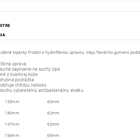
ETRE
SIA
kožené topánky Froddo s hydrofóbnou úpravou. Majú flexibilnú gumenú podr
fóbna úprava
duché zapínanie na suchý zips
né z kvalitnej kože
 ohybná podrážka
obňuje chôdzu naboso
lochú vyberateľnú antibakteriálnu stielku
133mm
60mm
140mm
62mm
147mm
62mm
154mm
65mm