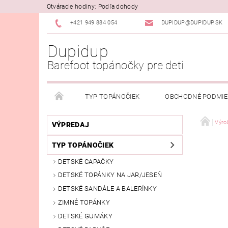
Otváracie hodiny: Podľa dohody
+421 949 884 054
DUPIDUP@DUPIDUP.SK
Dupidup
Barefoot topánočky pre deti
TYP TOPÁNOČIEK
OBCHODNÉ PODMI
PODMIENKY OSOBNÝCH ÚDAJOV
REKLAMAČN
Výro
VÝPREDAJ
TYP TOPÁNOČIEK
DETSKÉ CAPAČKY
DETSKÉ TOPÁNKY NA JAR/JESEŇ
DETSKÉ SANDÁLE A BALERÍNKY
ZIMNÉ TOPÁNKY
DETSKÉ GUMÁKY