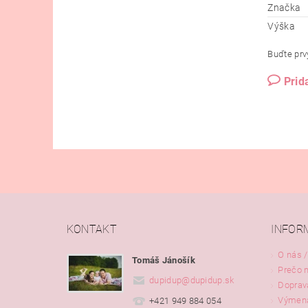
Značka
Výška
Buďte prvý
Prid
KONTAKT
INFOR
O nás /
Tomáš Jánošík
Prečo 
dupidup
@
dupidup.sk
Doprav
Výmena
+421 949 884 054