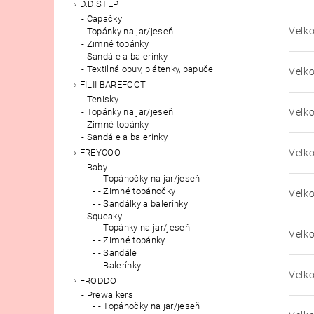
D.D.STEP
Capačky
Veľko
Topánky na jar/jeseň
Zimné topánky
Sandále a balerínky
Textilná obuv, plátenky, papuče
Veľko
FILII BAREFOOT
Tenisky
Veľko
Topánky na jar/jeseň
Zimné topánky
Sandále a balerínky
Veľko
FREYCOO
Baby
- Topánočky na jar/jeseň
- Zimné topánočky
Veľko
- Sandálky a balerínky
Squeaky
- Topánky na jar/jeseň
Veľko
- Zimné topánky
- Sandále
- Balerínky
Veľko
FRODDO
Prewalkers
- Topánočky na jar/jeseň