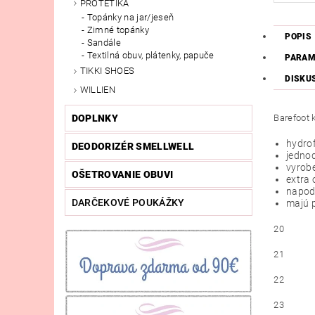
PROTETIKA
Topánky na jar/jeseň
Zimné topánky
POPIS
Sandále
Textilná obuv, plátenky, papuče
PARAM
TIKKI SHOES
DISKU
WILLIEN
Barefoot 
DOPLNKY
hydro
DEODORIZÉR SMELLWELL
jedno
vyrobe
OŠETROVANIE OBUVI
extra
napod
DARČEKOVÉ POUKÁŽKY
majú p
20
21
22
23