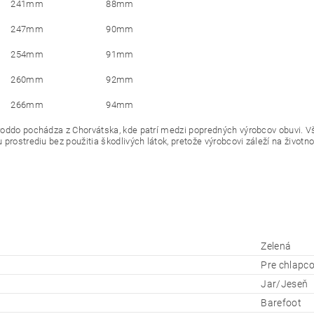
241mm
88mm
247mm
90mm
254mm
91mm
260mm
92mm
266mm
94mm
oddo pochádza z Chorvátska, kde patrí medzi popredných výrobcov obuvi. 
prostrediu bez použitia škodlivých látok, pretože výrobcovi záleží na životno
Zelená
Pre chlapc
Jar/Jeseň
Barefoot