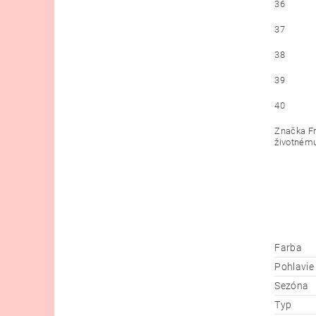
36
37
38
39
40
Značka Fr
životnému 
Farba
Pohlavie
Sezóna
Typ