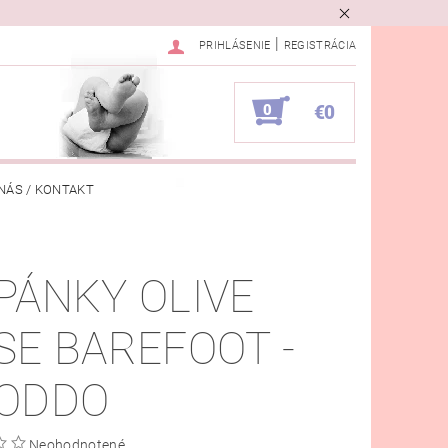
|
PRIHLÁSENIE
REGISTRÁCIA
0
€0
NÁS / KONTAKT
VKA
PÁNKY OLIVE
SE BAREFOOT -
ODDO
Neohodnotené