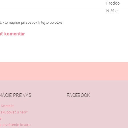
Froddo
Nižšie
, kto napíše príspevok k tejto položke.
ať komentár
MÁCIE PRE VÁS
FACEBOOK
 Kontakt
nakupovať u nás?
a
 a vrátenie tovaru