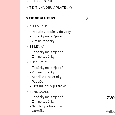
DETSKÉ PAPUČE
TEXTILNÁ OBUV, PLÁTENKY
VÝROBCA OBUVI
AFFENZAHN
Papuče / topánky do vody
Topánky na jar/jeseň
Zimné topánky
BE LENKA
Topánky na jar/jeseň
Zimné topánky
BEDA BOTY
Topánky na jar/jeseň
Zimné topánky
Sandále a balerínky
Papuče
Textilná obuv, plátenky
BUNDGAARD
Topánky na jar/jeseň
ZVO
Zimné topánky
Sandálky a balerínky
Gumáky
Veľko