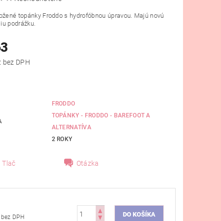
kožené topánky Froddo s hydrofóbnou úpravou. Majú novú
šiu podrážku.
63
od €51,22 bez DPH
FRODDO
TOPÁNKY - FRODDO - BAREFOOT A
A
ALTERNATÍVA
2 ROKY
Tlač
Otázka
€51,22 bez DPH