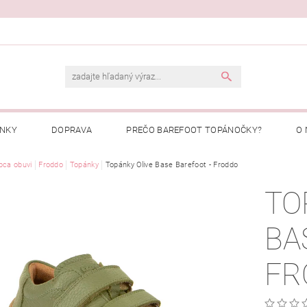
ENKY
DOPRAVA
PREČO BAREFOOT TOPÁNOČKY?
O 
Ý PORIADOK
bca obuvi
Froddo
Topánky
PREČO NAKUPOVAŤ U NÁS?
Topánky Olive Base Barefoot - Froddo
MOJA OBJEDNÁ
TO
BA
FR