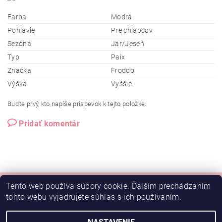
Farba
Modrá
Pohlavie
Pre chlapcov
Sezóna
Jar/Jeseň
Typ
Paix
Značka
Froddo
Výška
Vyššie
Buďte prvý, kto napíše príspevok k tejto položke.
Pridať komentár
Tento web používa súbory cookie. Ďalším prechádzaním
tohto webu vyjadrujete súhlas s ich používaním.
Doprava