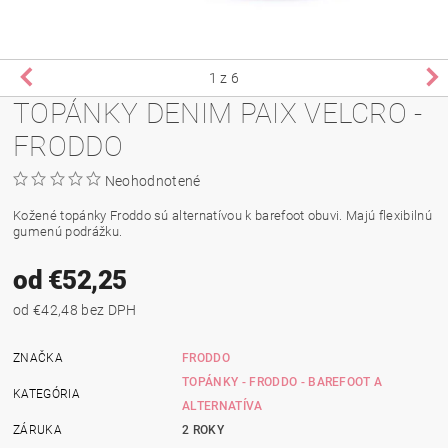
1
z 6
TOPÁNKY DENIM PAIX VELCRO -
FRODDO
Neohodnotené
Kožené topánky Froddo sú alternatívou k barefoot obuvi. Majú flexibilnú
gumenú podrážku.
od €52,25
od €42,48 bez DPH
ZNAČKA
FRODDO
TOPÁNKY - FRODDO - BAREFOOT A
KATEGÓRIA
ALTERNATÍVA
ZÁRUKA
2 ROKY