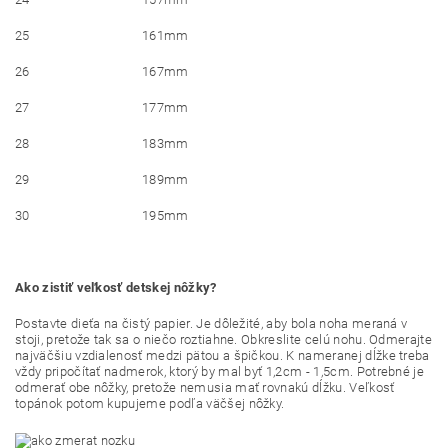
25
161mm
26
167mm
27
177mm
28
183mm
29
189mm
30
195mm
Ako zistiť veľkosť detskej nôžky?
Postavte dieťa na čistý papier. Je dôležité, aby bola noha meraná v
stoji, pretože tak sa o niečo roztiahne. Obkreslite celú nohu. Odmerajte
najväčšiu vzdialenosť medzi pätou a špičkou. K nameranej dĺžke treba
vždy pripočítať nadmerok, ktorý by mal byť 1,2cm - 1,5cm. Potrebné je
odmerať obe nôžky, pretože nemusia mať rovnakú dĺžku. Veľkosť
topánok potom kupujeme podľa väčšej nôžky.