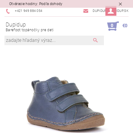
Otváracie hodiny: Podľa dohody
+421 949 884 054
DUPIDUP@DUPIDUP.SK
Dupidup
0
€0
Barefoot topánočky pre deti