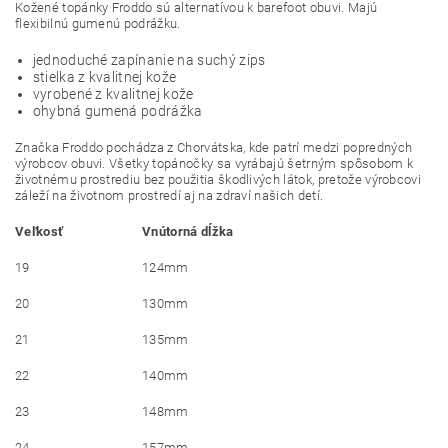
Kožené topánky Froddo sú alternatívou k barefoot obuvi. Majú
flexibilnú gumenú podrážku.
jednoduché zapínanie na suchý zips
stielka z kvalitnej kože
vyrobené z kvalitnej kože
ohybná gumená podrážka
Značka Froddo pochádza z Chorvátska, kde patrí medzi popredných
výrobcov obuvi. Všetky topánočky sa vyrábajú šetrným spôsobom k
životnému prostrediu bez použitia škodlivých látok, pretože výrobcovi
záleží na životnom prostredí aj na zdraví našich detí.
Veľkosť
Vnútorná dĺžka
19
124mm
20
130mm
21
135mm
22
140mm
23
148mm
24
157mm