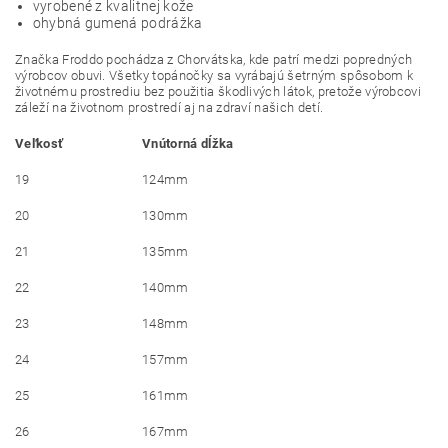
vyrobené z kvalitnej kože
ohybná gumená podrážka
Značka Froddo pochádza z Chorvátska, kde patrí medzi popredných
výrobcov obuvi. Všetky topánočky sa vyrábajú šetrným spôsobom k
životnému prostrediu bez použitia škodlivých látok, pretože výrobcovi
záleží na životnom prostredí aj na zdraví našich detí.
Veľkosť
Vnútorná dĺžka
19
124mm
20
130mm
21
135mm
22
140mm
23
148mm
24
157mm
25
161mm
26
167mm