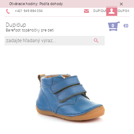
Otváracie hodiny: Podľa dohody
+421 949 884 054
DUPIDUP@DUPIDUP.SK
Dupidup
0
€0
Barefoot topánočky pre deti