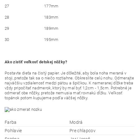
27
177mm
28
183mm
29
189mm
30
195mm
Ako zistiť veľkosť detskej nôžky?
Postavte dieťa na čistý papier. Je dôležité, aby bola noha meraná v
stoji, pretože tak sa o niečo roztiahne. Obkreslite celú nohu. Odmerajte
najväčšiu vzdialenosť medzi pätou a špičkou. K nameranej dĺžke treba
vždy pripočítať nadmerok, ktorý by mal byť 1,2cm - 1,5cm. Potrebné je
odmerať obe nôžky, pretože nemusia mať rovnakú dĺžku. Veľkosť
topánok potom kupujeme podľa väčšej nôžky.
Farba
Modrá
Pohlavie
Pre chlapcov
Sezóna
Jar/Jeseň