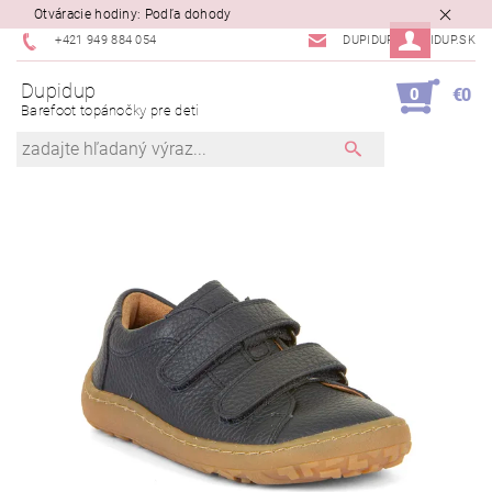
Otváracie hodiny: Podľa dohody
+421 949 884 054
DUPIDUP@DUPIDUP.SK
Dupidup
0
€0
Barefoot topánočky pre deti