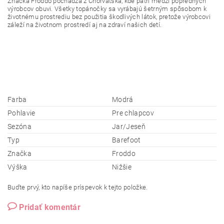
Značka Froddo pochádza z Chorvátska, kde patrí medzi popredných
výrobcov obuvi. Všetky topánočky sa vyrábajú šetrným spôsobom k
životnému prostrediu bez použitia škodlivých látok, pretože výrobcovi
záleží na životnom prostredí aj na zdraví našich detí.
Farba
Modrá
Pohlavie
Pre chlapcov
Sezóna
Jar/Jeseň
Typ
Barefoot
Značka
Froddo
Výška
Nižšie
Buďte prvý, kto napíše príspevok k tejto položke.
Pridať komentár