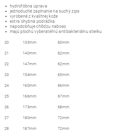
hydrofóbna úprava
jednoduché zapínanie na suchý zips
vyrobené z kvalitnej kože
extra ohybná podrážka
napodobňuje chôdzu naboso
majú plochú vyberateľnú antibakteriálnu stielku
20
133mm
60mm
21
140mm
62mm
22
147mm
62mm
23
154mm
65mm
24
160mm
66mm
25
166mm
67mm
26
173mm
68mm
27
180mm
72mm
28
187mm
72mm