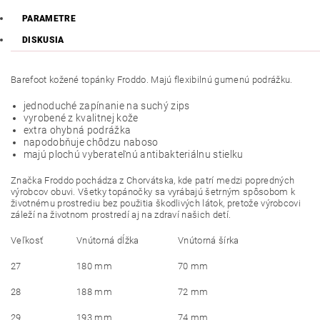
PARAMETRE
DISKUSIA
Barefoot kožené topánky Froddo. Majú flexibilnú gumenú podrážku.
jednoduché zapínanie na suchý zips
vyrobené z kvalitnej kože
extra ohybná podrážka
napodobňuje chôdzu naboso
majú plochú vyberateľnú antibakteriálnu stielku
Značka Froddo pochádza z Chorvátska, kde patrí medzi popredných
výrobcov obuvi. Všetky topánočky sa vyrábajú šetrným spôsobom k
životnému prostrediu bez použitia škodlivých látok, pretože výrobcovi
záleží na životnom prostredí aj na zdraví našich detí.
Veľkosť
Vnútorná dĺžka
Vnútorná šírka
27
180 mm
70 mm
28
188 mm
72 mm
29
193 mm
74 mm