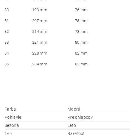
30
199 mm
76 mm
31
207 mm
78 mm
32
214 mm
78 mm
33
221 mm
80 mm
34
228 mm
82 mm
35
234 mm
83 mm
Farba
Modrá
Pohlavie
Pre chlapcov
Sezóna
Leto
Typ
Barefoot