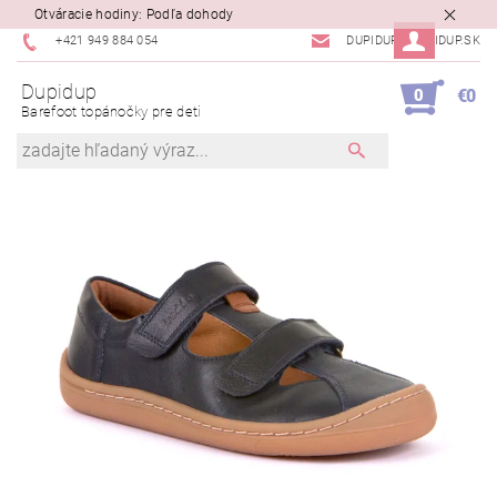
Otváracie hodiny: Podľa dohody
+421 949 884 054
DUPIDUP@DUPIDUP.SK
Dupidup
0
€0
Barefoot topánočky pre deti