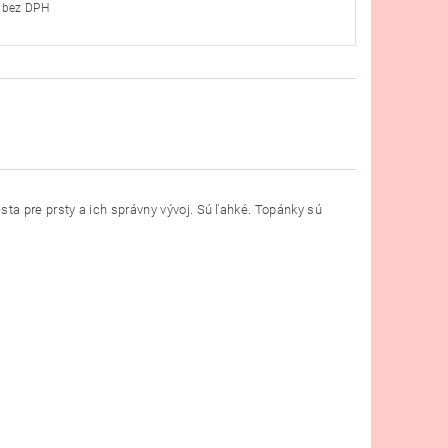
€35,37 bez DPH
a pre prsty a ich správny vývoj. Sú ľahké. Topánky sú