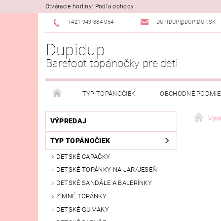
Otváracie hodiny: Podľa dohody
+421 949 884 054
DUPIDUP@DUPIDUP.SK
Dupidup
Barefoot topánočky pre deti
TYP TOPÁNOČIEK
OBCHODNÉ PODMI
PODMIENKY OSOBNÝCH ÚDAJOV
REKLAMAČN
Výro
VÝPREDAJ
TYP TOPÁNOČIEK
DETSKÉ CAPAČKY
DETSKÉ TOPÁNKY NA JAR/JESEŇ
DETSKÉ SANDÁLE A BALERÍNKY
ZIMNÉ TOPÁNKY
DETSKÉ GUMÁKY