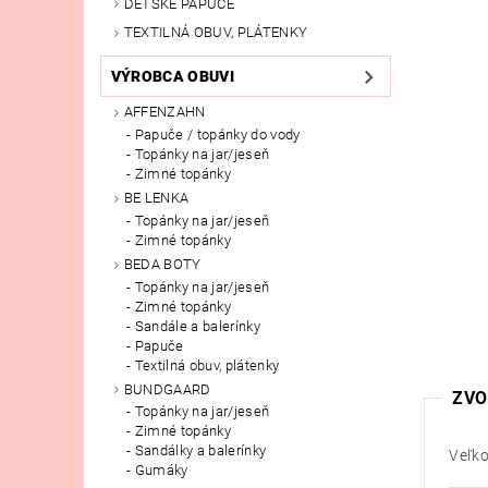
DETSKÉ PAPUČE
TEXTILNÁ OBUV, PLÁTENKY
VÝROBCA OBUVI
AFFENZAHN
Papuče / topánky do vody
Topánky na jar/jeseň
Zimné topánky
BE LENKA
Topánky na jar/jeseň
Zimné topánky
BEDA BOTY
Topánky na jar/jeseň
Zimné topánky
Sandále a balerínky
Papuče
Textilná obuv, plátenky
BUNDGAARD
ZVO
Topánky na jar/jeseň
Zimné topánky
Sandálky a balerínky
Veľko
Gumáky