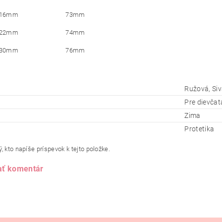
16mm
73mm
22mm
74mm
30mm
76mm
Ružová, Si
Pre dievčat
Zima
Protetika
, kto napíše príspevok k tejto položke.
ať komentár