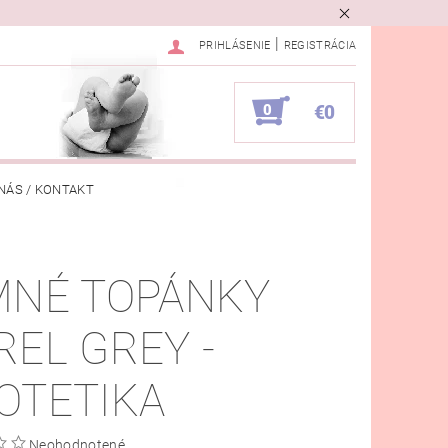
|
PRIHLÁSENIE
REGISTRÁCIA
0
€0
NÁS / KONTAKT
VKA
MNÉ TOPÁNKY
REL GREY -
OTETIKA
Neohodnotené