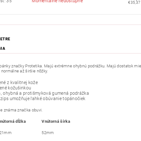
sť: 35
Momentálne nedostupné
ETRE
SIA
pánky značky Protetika. Majú extrémne ohybnú podrážku. Majú dostatok miest
 normálne až širšie nôžky.
né z kvalitnej kože
lené kožušinkou
, ohybná a protišmyková gumená podrážka
 zips umožňuje ľahké obúvanie topánočiek
 je známa značka obuvi.
nútorná dĺžka
Vnútorná šírka
21mm
52mm