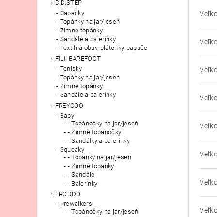
D.D.STEP
Capačky
Veľko
Topánky na jar/jeseň
Zimné topánky
Sandále a balerínky
Veľko
Textilná obuv, plátenky, papuče
FILII BAREFOOT
Tenisky
Veľko
Topánky na jar/jeseň
Zimné topánky
Sandále a balerínky
Veľko
FREYCOO
Baby
- Topánočky na jar/jeseň
Veľko
- Zimné topánočky
- Sandálky a balerínky
Squeaky
Veľko
- Topánky na jar/jeseň
- Zimné topánky
- Sandále
Veľko
- Balerínky
FRODDO
Prewalkers
Veľko
- Topánočky na jar/jeseň