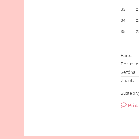
33
2
34
2
35
2
Farba
Pohlavie
Sezóna
Značka
Buďte prvý
Prid