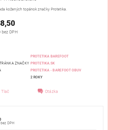
ada kožených topánok značky Protetika.
38,50
od €31,30 bez DPH
PROTETIKA BAREFOOT
TRÁNKA ZNAČKY
PROTETIKA.SK
A
PROTETIKA - BAREFOOT OBUV
2 ROKY
Tlač
Otázka
0
€31,30 bez DPH