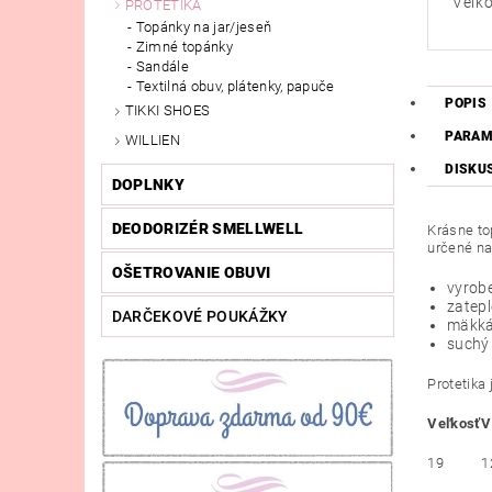
Veľko
PROTETIKA
Topánky na jar/jeseň
Zimné topánky
Sandále
Textilná obuv, plátenky, papuče
POPIS
TIKKI SHOES
PARAM
WILLIEN
DISKU
DOPLNKY
DEODORIZÉR SMELLWELL
Krásne to
určené na
OŠETROVANIE OBUVI
vyrobe
zatep
DARČEKOVÉ POUKÁŽKY
mäkká
suchý
Protetika
Veľkosť
V
19
1