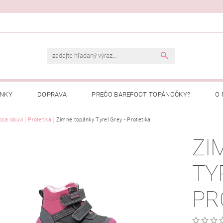
ENKY
DOPRAVA
PREČO BAREFOOT TOPÁNOČKY?
O 
Ý PORIADOK
bca obuvi
Protetika
Zimné topánky Tyrel Grey - Protetika
PREČO NAKUPOVAŤ U NÁS?
MOJA OBJEDNÁ
ZI
TY
PR