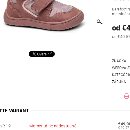
Barefoot 
membrán
od €
ZNAČKA
WEBOVÁ S
KATEGÓRI
ZÁRUKA
ĽTE VARIANT
€49,9
sť: 19
Momentálne nedostupné