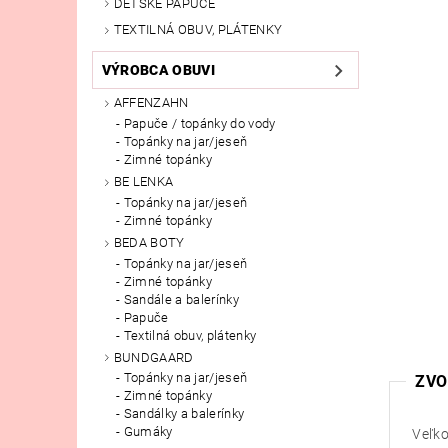
DETSKÉ PAPUČE
TEXTILNÁ OBUV, PLÁTENKY
VÝROBCA OBUVI
AFFENZAHN
Papuče / topánky do vody
Topánky na jar/jeseň
Zimné topánky
BE LENKA
Topánky na jar/jeseň
Zimné topánky
BEDA BOTY
Topánky na jar/jeseň
Zimné topánky
Sandále a balerínky
Papuče
Textilná obuv, plátenky
BUNDGAARD
Topánky na jar/jeseň
ZVO
Zimné topánky
Sandálky a balerínky
Gumáky
Veľko