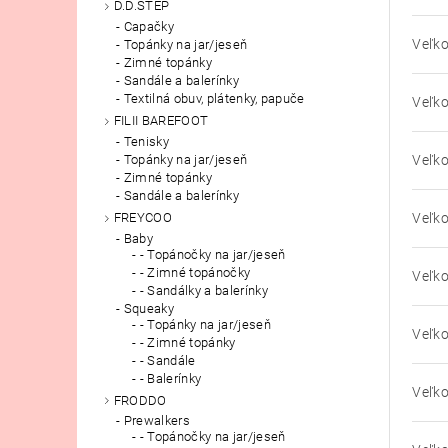
D.D.STEP
Capačky
Veľko
Topánky na jar/jeseň
Zimné topánky
Sandále a balerínky
Textilná obuv, plátenky, papuče
Veľko
FILII BAREFOOT
Tenisky
Veľko
Topánky na jar/jeseň
Zimné topánky
Sandále a balerínky
Veľko
FREYCOO
Baby
- Topánočky na jar/jeseň
- Zimné topánočky
Veľko
- Sandálky a balerínky
Squeaky
- Topánky na jar/jeseň
Veľko
- Zimné topánky
- Sandále
- Balerínky
Veľko
FRODDO
Prewalkers
- Topánočky na jar/jeseň