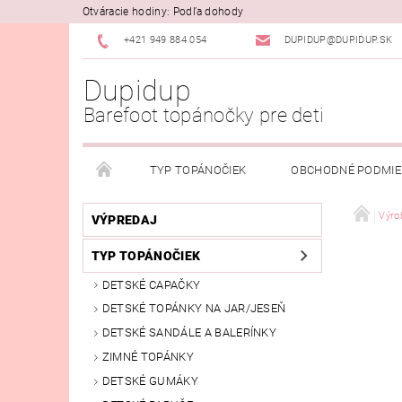
Otváracie hodiny: Podľa dohody
+421 949 884 054
DUPIDUP@DUPIDUP.SK
Dupidup
Barefoot topánočky pre deti
TYP TOPÁNOČIEK
OBCHODNÉ PODMI
PODMIENKY OSOBNÝCH ÚDAJOV
REKLAMAČN
Výro
VÝPREDAJ
TYP TOPÁNOČIEK
DETSKÉ CAPAČKY
DETSKÉ TOPÁNKY NA JAR/JESEŇ
DETSKÉ SANDÁLE A BALERÍNKY
ZIMNÉ TOPÁNKY
DETSKÉ GUMÁKY