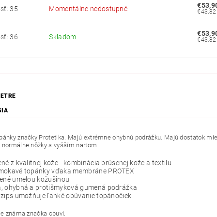
€53,9
sť: 35
Momentálne nedostupné
€53,9
sť: 36
Skladom
ETRE
SIA
pánky značky Protetika. Majú extrémne ohybnú podrážku. Majú dostatok miest
 normálne nôžky s vyšším nartom.
né z kvalitnej kože - kombinácia brúsenej kože a textilu
mokavé topánky vďaka membráne PROTEX
lené umelou kožušinou
, ohybná a protišmyková gumená podrážka
 zips umožňuje ľahké obúvanie topánočiek
 je známa značka obuvi.