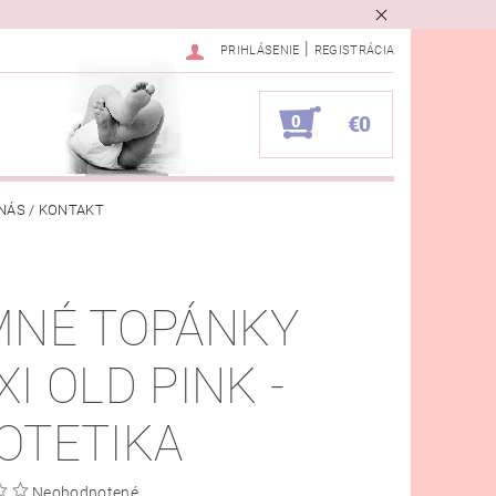
|
PRIHLÁSENIE
REGISTRÁCIA
0
€0
NÁS / KONTAKT
VKA
MNÉ TOPÁNKY
XI OLD PINK -
OTETIKA
Neohodnotené