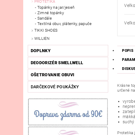
PROTETIKA
Veľko
Topánky na jar/jeseň
Zimné topánky
Sandále
Veľko
Textilná obuv, plátenky, papuče
TIKKI SHOES
WILLIEN
DOPLNKY
POPIS
PARAM
DEODORIZÉR SMELLWELL
DISKU
OŠETROVANIE OBUVI
Krásne to
DARČEKOVÉ POUKÁŽKY
určené na
vyrobe
nepre
zatep
mäkká
suchý
Protetika