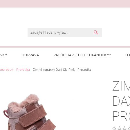
ENKY
DOPRAVA
PREČO BAREFOOT TOPÁNOČKY?
O 
Ý PORIADOK
bca obuvi
Protetika
Zimné topánky Daxi Old Pink - Protetika
PREČO NAKUPOVAŤ U NÁS?
MOJA OBJEDNÁ
ZI
DA
PR