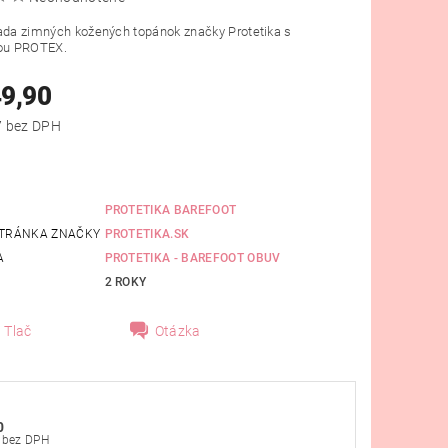
rada zimných kožených topánok značky Protetika
s
ou PROTEX
.
49,90
od €40,57 bez DPH
PROTETIKA BAREFOOT
TRÁNKA ZNAČKY
PROTETIKA.SK
A
PROTETIKA - BAREFOOT OBUV
2 ROKY
Tlač
Otázka
0
€40,57 bez DPH