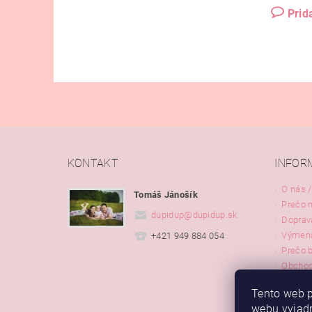
Prid
KONTAKT
INFOR
O nás /
Tomáš Jánošík
Prečo 
dupidup
@
dupidup.sk
Doprav
Výmena
+421 949 884 054
Prečo 
Obchod
Tento web p
webu vyjadr