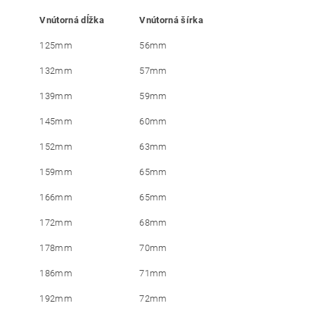
Vnútorná dĺžka
Vnútorná šírka
125mm
56mm
132mm
57mm
139mm
59mm
145mm
60mm
152mm
63mm
159mm
65mm
166mm
65mm
172mm
68mm
178mm
70mm
186mm
71mm
192mm
72mm