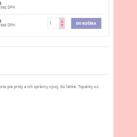
0
€43,82 bez DPH
0
€43,82 bez DPH
a pre prsty a ich správny vývoj. Sú ľahké. Topánky sú