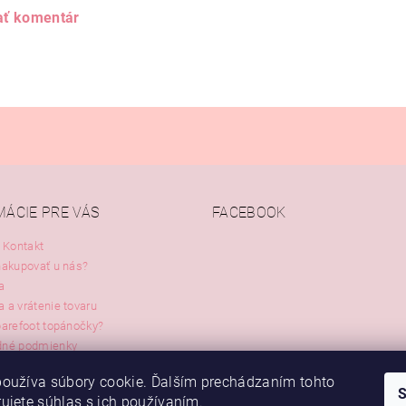
ať komentár
MÁCIE PRE VÁS
FACEBOOK
 Kontakt
nakupovať u nás?
a
 a vrátenie tovaru
barefoot topánočky?
né podmienky
oužíva súbory cookie. Ďalším prechádzaním tohto
Doprava
ujete súhlas s ich používaním.