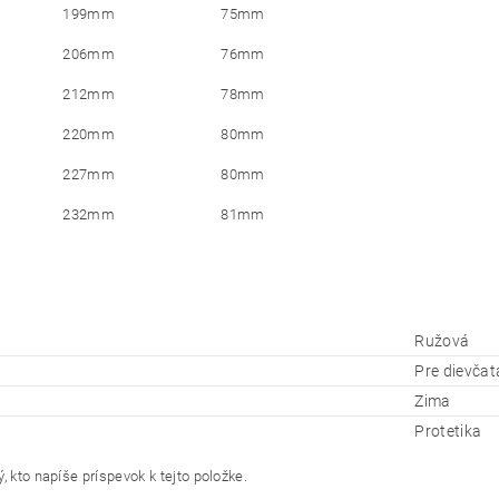
199mm
75mm
206mm
76mm
212mm
78mm
220mm
80mm
227mm
80mm
232mm
81mm
Ružová
Pre dievčat
Zima
Protetika
, kto napíše príspevok k tejto položke.