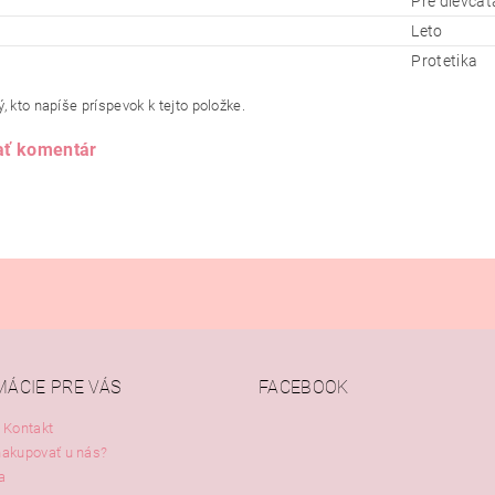
Pre dievčat
Leto
Protetika
, kto napíše príspevok k tejto položke.
ať komentár
MÁCIE PRE VÁS
FACEBOOK
 Kontakt
nakupovať u nás?
a