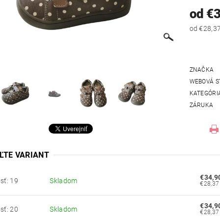
od €
ZNAČKA
WEBOVÁ S
KATEGÓRI
ZÁRUKA
ĽTE VARIANT
€34,9
sť: 19
Skladom
€34,9
sť: 20
Skladom