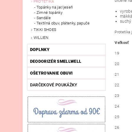
určené na
PROTETIKA
Topánky na jar/jeseň
vyrobe
Zimné topánky
mäkká
Sandále
suchý
Textilná obuv, plátenky, papuče
TIKKI SHOES
Protetika
WILLIEN
Veľkosť
DOPLNKY
19
DEODORIZÉR SMELLWELL
20
OŠETROVANIE OBUVI
21
DARČEKOVÉ POUKÁŽKY
22
23
24
25
26