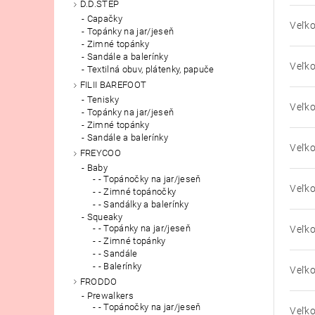
D.D.STEP
Capačky
Veľko
Topánky na jar/jeseň
Zimné topánky
Sandále a balerínky
Veľko
Textilná obuv, plátenky, papuče
FILII BAREFOOT
Tenisky
Veľko
Topánky na jar/jeseň
Zimné topánky
Sandále a balerínky
Veľko
FREYCOO
Baby
- Topánočky na jar/jeseň
Veľko
- Zimné topánočky
- Sandálky a balerínky
Squeaky
- Topánky na jar/jeseň
Veľko
- Zimné topánky
- Sandále
- Balerínky
Veľko
FRODDO
Prewalkers
- Topánočky na jar/jeseň
Veľko