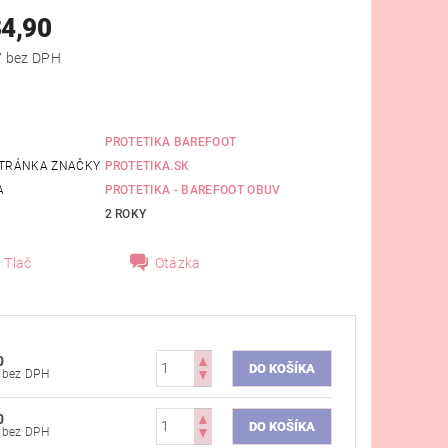
34,90
od €28,37 bez DPH
PROTETIKA BAREFOOT
TRÁNKA ZNAČKY
PROTETIKA.SK
A
PROTETIKA - BAREFOOT OBUV
2 ROKY
Tlač
Otázka
0
€28,37 bez DPH
0
€28,37 bez DPH