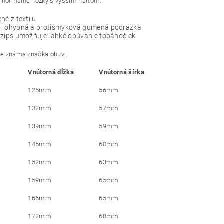
 normálne nôžky s vyšším nartom.
né z textilu
, ohybná a protišmyková gumená podrážka
 zips umožňuje ľahké obúvanie topánočiek
 je známa značka obuvi.
Vnútorná dĺžka
Vnútorná šírka
125mm
56mm
132mm
57mm
139mm
59mm
145mm
60mm
152mm
63mm
159mm
65mm
166mm
65mm
172mm
68mm