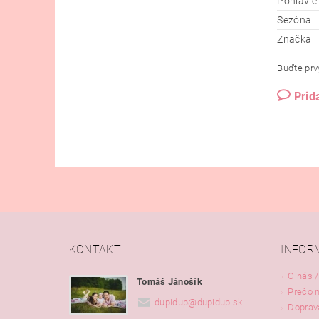
Pohlavie
Sezóna
Značka
Buďte prvý
Prid
KONTAKT
INFOR
O nás /
Tomáš Jánošík
Prečo 
dupidup
@
dupidup.sk
Doprav