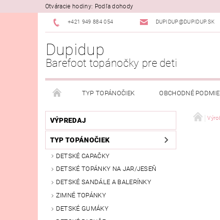
Otváracie hodiny: Podľa dohody
+421 949 884 054
DUPIDUP@DUPIDUP.SK
Dupidup
Barefoot topánočky pre deti
TYP TOPÁNOČIEK
OBCHODNÉ PODMI
PODMIENKY OSOBNÝCH ÚDAJOV
REKLAMAČN
Výro
VÝPREDAJ
TYP TOPÁNOČIEK
DETSKÉ CAPAČKY
DETSKÉ TOPÁNKY NA JAR/JESEŇ
DETSKÉ SANDÁLE A BALERÍNKY
ZIMNÉ TOPÁNKY
DETSKÉ GUMÁKY