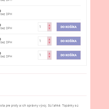
0
€29,67 bez DPH
0
€29,67 bez DPH
0
€29,67 bez DPH
0
€29,67 bez DPH
a pre prsty a ich správny vývoj. Sú ľahké. Topánky sú