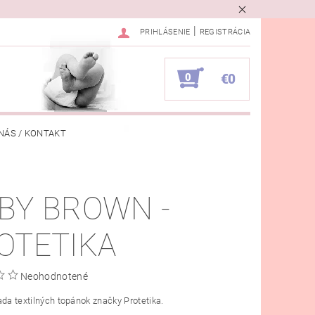
|
PRIHLÁSENIE
REGISTRÁCIA
0
€0
NÁS / KONTAKT
VKA
BY BROWN -
OTETIKA
Neohodnotené
ada textilných topánok značky Protetika.