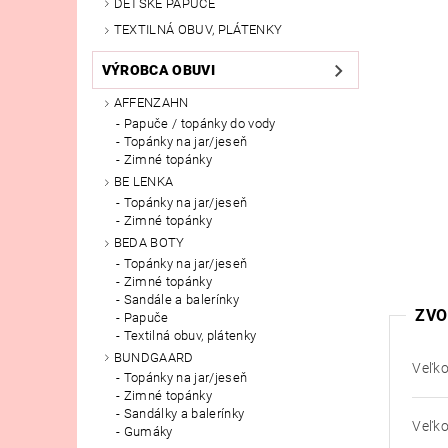
DETSKÉ PAPUČE
TEXTILNÁ OBUV, PLÁTENKY
VÝROBCA OBUVI
AFFENZAHN
Papuče / topánky do vody
Topánky na jar/jeseň
Zimné topánky
BE LENKA
Topánky na jar/jeseň
Zimné topánky
BEDA BOTY
Topánky na jar/jeseň
Zimné topánky
Sandále a balerínky
ZVO
Papuče
Textilná obuv, plátenky
BUNDGAARD
Veľko
Topánky na jar/jeseň
Zimné topánky
Sandálky a balerínky
Veľko
Gumáky