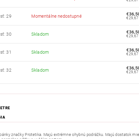
€36,5
sť: 29
Momentálne nedostupné
€36,5
sť: 30
Skladom
€36,5
sť: 31
Skladom
€36,5
sť: 32
Skladom
ETRE
SIA
pánky značky Protetika. Majú extrémne ohybnú podrážku. Majú dostatok miest