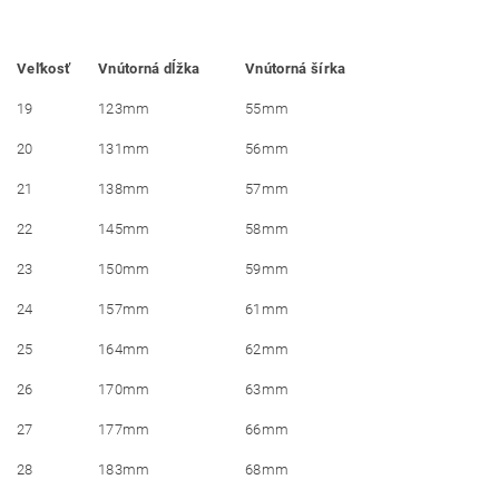
Veľkosť
Vnútorná dĺžka
Vnútorná šírka
19
123mm
55mm
20
131mm
56mm
21
138mm
57mm
22
145mm
58mm
23
150mm
59mm
24
157mm
61mm
25
164mm
62mm
26
170mm
63mm
27
177mm
66mm
28
183mm
68mm