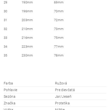
29
190mm
69mm
30
196mm
70mm
31
203mm
72mm
32
210mm
73mm
33
216mm
75mm
34
223mm
77mm
35
230mm
78mm
Farba
Ružová
Pohlavie
Pre dievčatá
Sezóna
Jar/Jeseň
Značka
Protetika
Výška
Nižšie