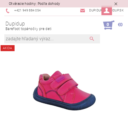
Otváracie hodiny: Podľa dohody
+421 949 884 054
DUPIDUP@DUPIDUP.SK
Dupidup
0
€0
Barefoot topánočky pre deti
AKCIA