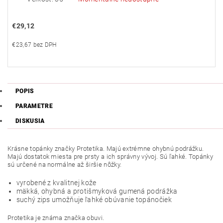
€29,12
€23,67 bez DPH
POPIS
PARAMETRE
DISKUSIA
Krásne topánky značky Protetika. Majú extrémne ohybnú podrážku.
Majú dostatok miesta pre prsty a ich správny vývoj. Sú ľahké. Topánky
sú určené na normálne až širšie nôžky.
vyrobené z kvalitnej kože
mäkká, ohybná a protišmyková gumená podrážka
suchý zips umožňuje ľahké obúvanie topánočiek
Protetika je známa značka obuvi.