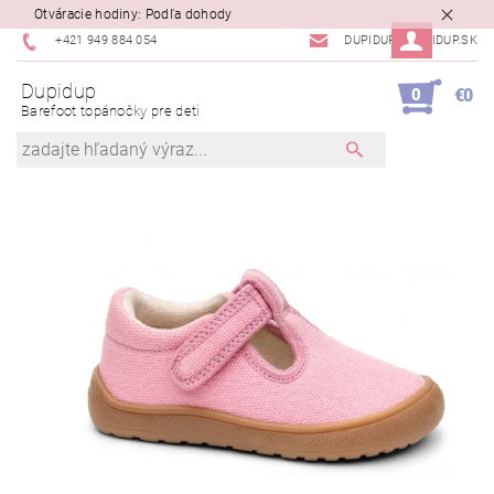
Otváracie hodiny: Podľa dohody
+421 949 884 054
DUPIDUP@DUPIDUP.SK
Dupidup
0
€0
Barefoot topánočky pre deti