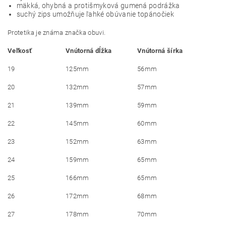
mäkká, ohybná a protišmyková gumená podrážka
suchý zips umožňuje ľahké obúvanie topánočiek
Protetika je známa značka obuvi.
Veľkosť
Vnútorná dĺžka
Vnútorná šírka
19
125mm
56mm
20
132mm
57mm
21
139mm
59mm
22
145mm
60mm
23
152mm
63mm
24
159mm
65mm
25
166mm
65mm
26
172mm
68mm
27
178mm
70mm