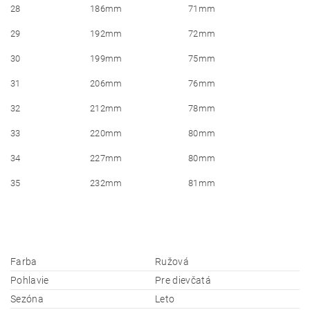
28
186mm
71mm
29
192mm
72mm
30
199mm
75mm
31
206mm
76mm
32
212mm
78mm
33
220mm
80mm
34
227mm
80mm
35
232mm
81mm
Farba
Ružová
Pohlavie
Pre dievčatá
Sezóna
Leto