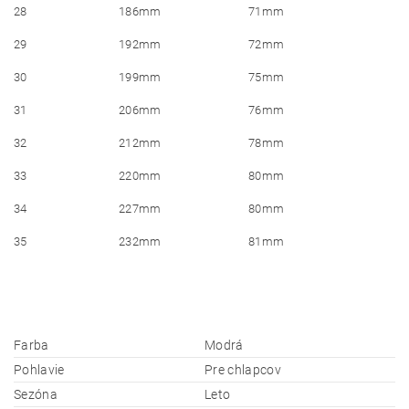
28
186mm
71mm
29
192mm
72mm
30
199mm
75mm
31
206mm
76mm
32
212mm
78mm
33
220mm
80mm
34
227mm
80mm
35
232mm
81mm
Farba
Modrá
Pohlavie
Pre chlapcov
Sezóna
Leto