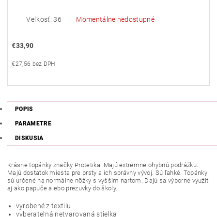
Veľkosť: 36
Momentálne nedostupné
€33,90
€27,56 bez DPH
POPIS
PARAMETRE
DISKUSIA
Krásne topánky značky Protetika. Majú extrémne ohybnú podrážku.
Majú dostatok miesta pre prsty a ich správny vývoj. Sú ľahké. Topánky
sú určené na normálne nôžky s vyšším nartom. Dajú sa výborne využiť
aj ako papuče alebo prezuvky do školy.
vyrobené z textilu
vyberateľná netvarovaná stielka