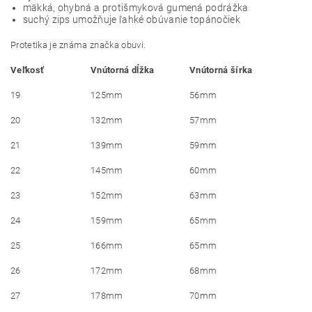
mäkká, ohybná a protišmyková gumená podrážka
suchý zips umožňuje ľahké obúvanie topánočiek
Protetika je známa značka obuvi.
Veľkosť
Vnútorná dĺžka
Vnútorná šírka
19
125mm
56mm
20
132mm
57mm
21
139mm
59mm
22
145mm
60mm
23
152mm
63mm
24
159mm
65mm
25
166mm
65mm
26
172mm
68mm
27
178mm
70mm