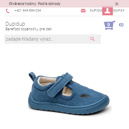
Otváracie hodiny: Podľa dohody
+421 949 884 054
DUPIDUP@DUPIDUP.SK
Dupidup
0
€0
Barefoot topánočky pre deti