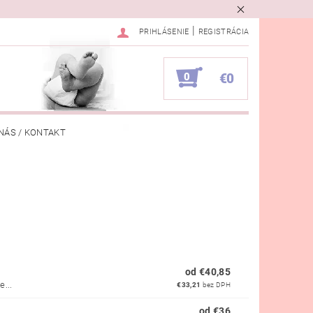
|
PRIHLÁSENIE
REGISTRÁCIA
0
€0
NÁS / KONTAKT
VKA
od €40,85
...
€33,21
bez DPH
od €36