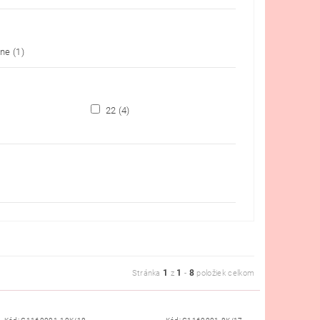
lne
(1)
22
(4)
1
1
8
Stránka
z
-
položiek celkom