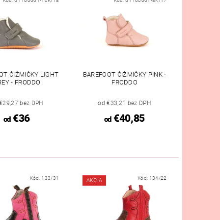
Kód:
G1160001-10K/18
Kód:
G1160001-8K/17
OT ČIŽMIČKY LIGHT
BAREFOOT ČIŽMIČKY PINK -
REY - FRODDO
FRODDO
€29,27 bez DPH
od €33,21 bez DPH
€36
€40,85
od
od
Kód:
133/31
Kód:
134/22
AKCIA