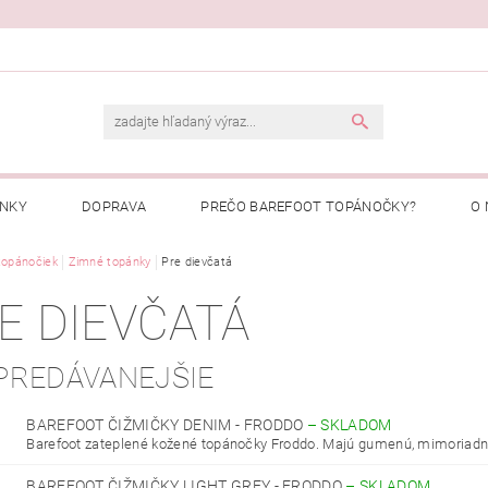
ENKY
DOPRAVA
PREČO BAREFOOT TOPÁNOČKY?
O 
Ý PORIADOK
topánočiek
Zimné topánky
PREČO NAKUPOVAŤ U NÁS?
Pre dievčatá
MOJA OBJEDNÁ
E DIEVČATÁ
PREDÁVANEJŠIE
BAREFOOT ČIŽMIČKY DENIM - FRODDO
–
SKLADOM
Barefoot zateplené kožené topánočky Froddo. Majú gumenú, mimoriadne
BAREFOOT ČIŽMIČKY LIGHT GREY - FRODDO
–
SKLADOM