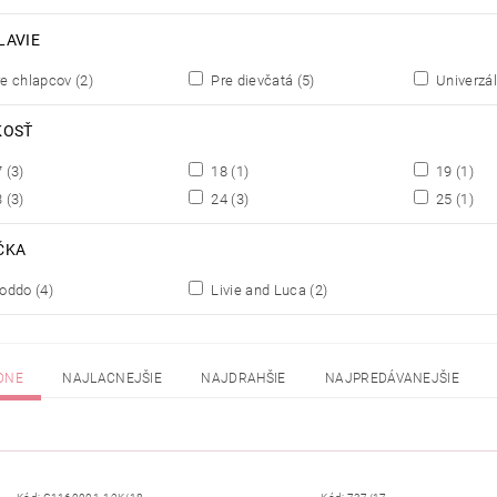
LAVIE
e chlapcov
(2)
Pre dievčatá
(5)
Univerzá
KOSŤ
7
(3)
18
(1)
19
(1)
3
(3)
24
(3)
25
(1)
ČKA
roddo
(4)
Livie and Luca
(2)
DNE
NAJLACNEJŠIE
NAJDRAHŠIE
NAJPREDÁVANEJŠIE