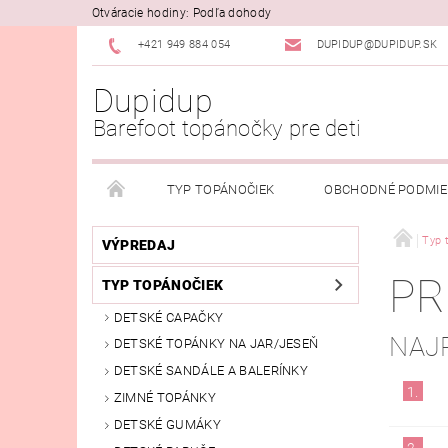
Otváracie hodiny: Podľa dohody
+421 949 884 054
DUPIDUP@DUPIDUP.SK
Dupidup
Barefoot topánočky pre deti
TYP TOPÁNOČIEK
OBCHODNÉ PODMI
PODMIENKY OSOBNÝCH ÚDAJOV
REKLAMAČN
Typ 
VÝPREDAJ
PR
TYP TOPÁNOČIEK
DETSKÉ CAPAČKY
NAJ
DETSKÉ TOPÁNKY NA JAR/JESEŇ
DETSKÉ SANDÁLE A BALERÍNKY
1.
ZIMNÉ TOPÁNKY
DETSKÉ GUMÁKY
2.