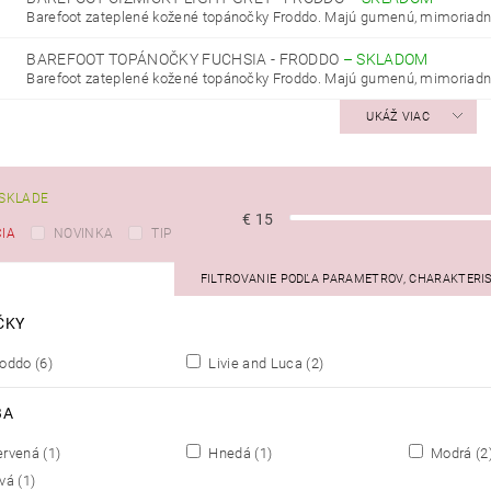
Barefoot zateplené kožené topánočky Froddo. Majú gumenú, mimoriadne
BAREFOOT TOPÁNOČKY FUCHSIA - FRODDO
–
SKLADOM
Barefoot zateplené kožené topánočky Froddo. Majú gumenú, mimoriadne
UKÁŽ VIAC
SKLADE
€
15
IA
NOVINKA
TIP
FILTROVANIE PODĽA PARAMETROV, CHARAKTERI
ČKY
roddo
(6)
Livie and Luca
(2)
BA
ervená
(1)
Hnedá
(1)
Modrá
(2
ivá
(1)