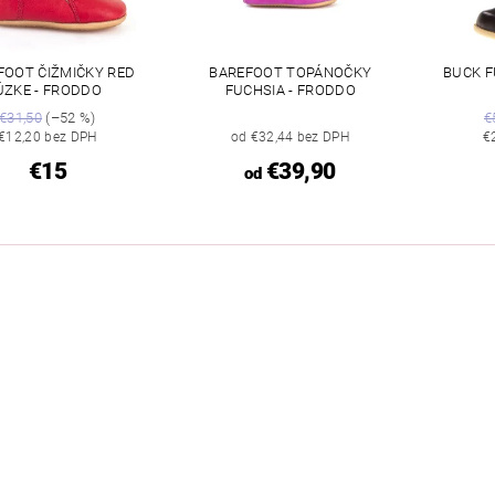
FOOT ČIŽMIČKY RED
BAREFOOT TOPÁNOČKY
BUCK F
ÚZKE - FRODDO
FUCHSIA - FRODDO
€31,50
(–52 %)
€
€12,20 bez DPH
od €32,44 bez DPH
€
€15
€39,90
od