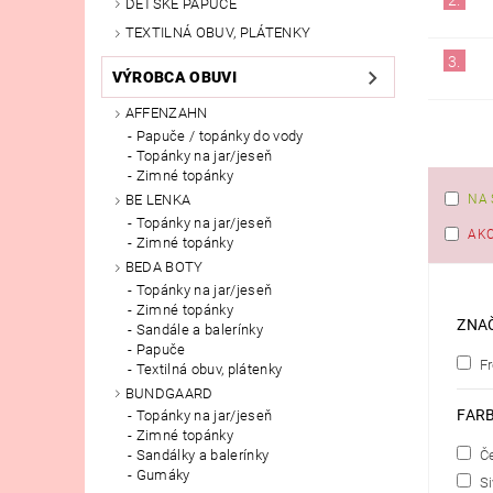
DETSKÉ PAPUČE
TEXTILNÁ OBUV, PLÁTENKY
3.
VÝROBCA OBUVI
AFFENZAHN
Papuče / topánky do vody
Topánky na jar/jeseň
Zimné topánky
NA 
BE LENKA
Topánky na jar/jeseň
AKC
Zimné topánky
BEDA BOTY
Topánky na jar/jeseň
Zimné topánky
ZNA
Sandále a balerínky
Papuče
F
Textilná obuv, plátenky
BUNDGAARD
FAR
Topánky na jar/jeseň
Zimné topánky
Č
Sandálky a balerínky
Gumáky
S