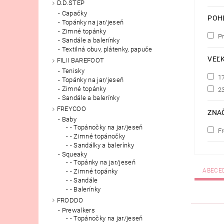
D.D.STEP
Capačky
POH
Topánky na jar/jeseň
Zimné topánky
Pr
Sandále a balerínky
Textilná obuv, plátenky, papuče
VEĽ
FILII BAREFOOT
Tenisky
1
Topánky na jar/jeseň
Zimné topánky
2
Sandále a balerínky
FREYCOO
ZNA
Baby
- Topánočky na jar/jeseň
F
- Zimné topánočky
- Sandálky a balerínky
Squeaky
- Topánky na jar/jeseň
ABECE
- Zimné topánky
- Sandále
- Balerínky
FRODDO
Prewalkers
- Topánočky na jar/jeseň