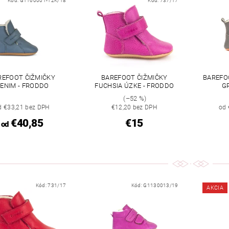
Kód:
G1160001-12K/18
Kód:
737/17
REFOOT ČIŽMIČKY
BAREFOOT ČIŽMIČKY
BAREFO
ENIM - FRODDO
FUCHSIA ÚZKE - FRODDO
G
(–52 %)
d €33,21 bez DPH
€12,20 bez DPH
od 
€40,85
€15
od
Kód:
731/17
Kód:
G1130013/19
AKCIA