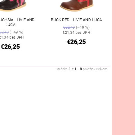
UCHSIA - LIVIE AND
BUCK RED - LIVIE AND LUCA
LUCA
€52,49
(–49 %)
52,49
(–49 %)
€21,34 bez DPH
21,34 bez DPH
€26,25
€26,25
1
1
8
Stránka
z
-
položiek celkom