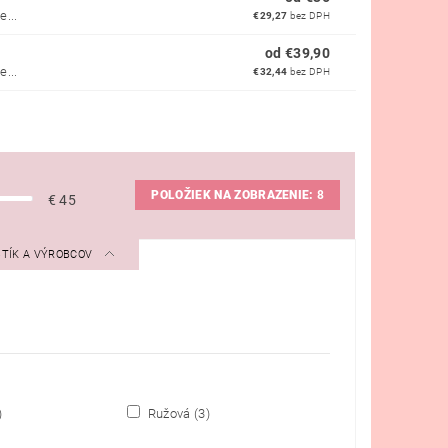
...
€29,27
bez DPH
od €39,90
...
€32,44
bez DPH
POLOŽIEK NA ZOBRAZENIE:
8
€
45
STÍK A VÝROBCOV
)
Ružová
(3)