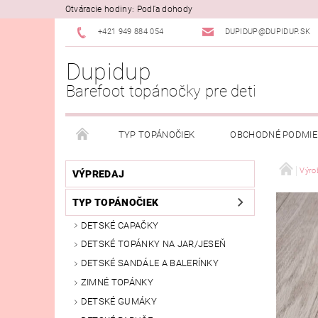
Otváracie hodiny: Podľa dohody
+421 949 884 054
DUPIDUP@DUPIDUP.SK
Dupidup
Barefoot topánočky pre deti
TYP TOPÁNOČIEK
OBCHODNÉ PODMI
PODMIENKY OSOBNÝCH ÚDAJOV
REKLAMAČN
Výro
VÝPREDAJ
TYP TOPÁNOČIEK
DETSKÉ CAPAČKY
DETSKÉ TOPÁNKY NA JAR/JESEŇ
DETSKÉ SANDÁLE A BALERÍNKY
ZIMNÉ TOPÁNKY
DETSKÉ GUMÁKY