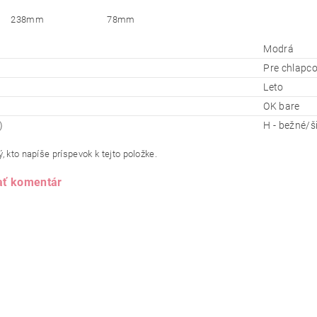
238mm
78mm
Modrá
Pre chlapc
Leto
OK bare
)
H - bežné/ši
, kto napíše príspevok k tejto položke.
ať komentár