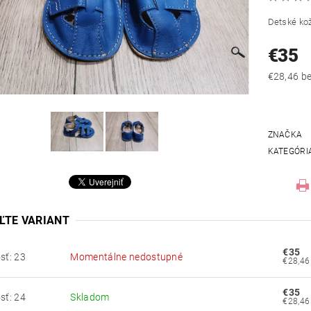
Detské ko
€35
€28
ZNAČKA
KATEGÓRI
ĽTE VARIANT
€35
sť: 23
Momentálne nedostupné
€35
sť: 24
Skladom