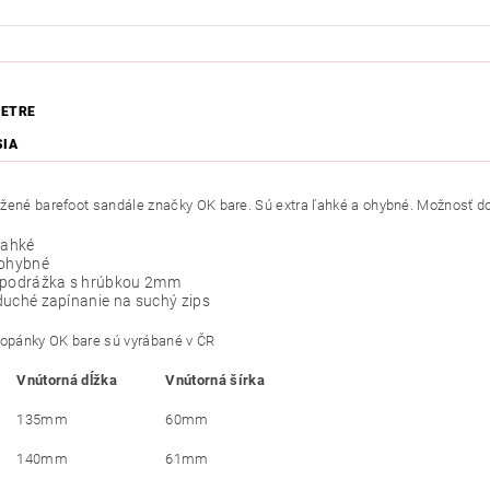
ETRE
SIA
žené barefoot sandále značky OK bare. Sú extra ľahké a ohybné. Možnosť 
ľahké
 ohybné
 podrážka s hrúbkou 2mm
duché zapínanie na suchý zips
topánky OK bare sú vyrábané v ČR
Vnútorná dĺžka
Vnútorná šírka
135mm
60mm
140mm
61mm