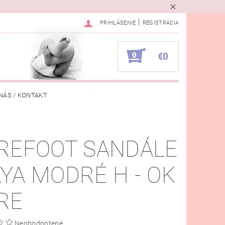
|
PRIHLÁSENIE
REGISTRÁCIA
0
€0
NÁS / KONTAKT
VKA
REFOOT SANDÁLE
YA MODRÉ H - OK
RE
Neohodnotené