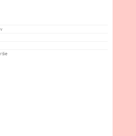
ov
ršie