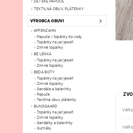
DETSKÉ PAPUČE
TEXTILNÁ OBUV, PLÁTENKY
VÝROBCA OBUVI
AFFENZAHN
Papuče / topánky do vody
Topánky na jar/jeseň
Zimné topánky
BE LENKA
Topánky na jar/jeseň
Zimné topánky
BEDA BOTY
Topánky na jar/jeseň
Zimné topánky
Sandále a balerínky
ZVO
Papuče
Textilná obuv, plátenky
BUNDGAARD
Veľko
Topánky na jar/jeseň
Zimné topánky
Sandálky a balerínky
Veľko
Gumáky