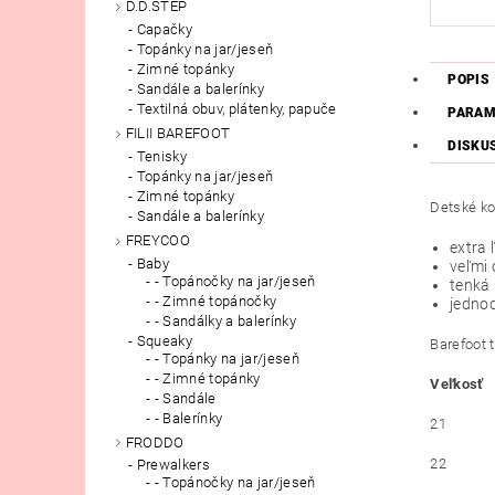
D.D.STEP
Capačky
Topánky na jar/jeseň
Zimné topánky
POPIS
Sandále a balerínky
Textilná obuv, plátenky, papuče
PARAM
FILII BAREFOOT
DISKU
Tenisky
Topánky na jar/jeseň
Zimné topánky
Detské ko
Sandále a balerínky
FREYCOO
extra 
Baby
veľmi
- Topánočky na jar/jeseň
tenká
- Zimné topánočky
jedno
- Sandálky a balerínky
Squeaky
Barefoot 
- Topánky na jar/jeseň
- Zimné topánky
Veľkosť
- Sandále
- Balerínky
21
FRODDO
22
Prewalkers
- Topánočky na jar/jeseň