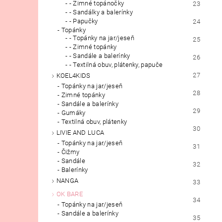
- Zimné topánočky
23
- Sandálky a balerínky
- Papučky
24
Topánky
- Topánky na jar/jeseň
25
- Zimné topánky
- Sandále a balerínky
26
- Textilná obuv, plátenky, papuče
27
KOEL4KIDS
Topánky na jar/jeseň
28
Zimné topánky
Sandále a balerínky
29
Gumáky
Textilná obuv, plátenky
30
LIVIE AND LUCA
Topánky na jar/jeseň
31
Čižmy
Sandále
32
Balerínky
NANGA
33
OK BARE
34
Topánky na jar/jeseň
Sandále a balerínky
35