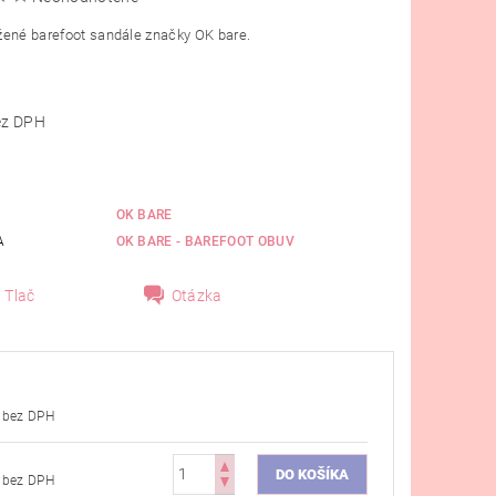
žené barefoot sandále značky OK bare.
,46 bez DPH
OK BARE
A
OK BARE - BAREFOOT OBUV
Tlač
Otázka
€28,46 bez DPH
€28,46 bez DPH