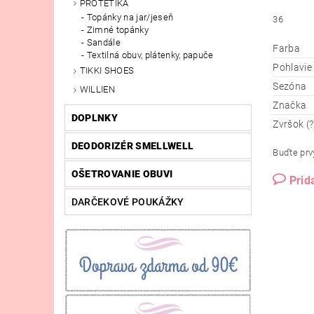
PROTETIKA
Topánky na jar/jeseň
36
Zimné topánky
Sandále
Farba
Textilná obuv, plátenky, papuče
Pohlavie
TIKKI SHOES
Sezóna
WILLIEN
Značka
DOPLNKY
Zvršok (?
DEODORIZÉR SMELLWELL
Buďte prvý
OŠETROVANIE OBUVI
Prid
DARČEKOVÉ POUKÁŽKY