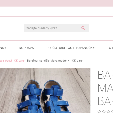
ENKY
DOPRAVA
PREČO BAREFOOT TOPÁNOČKY?
O 
Ý PORIADOK
bca obuvi
OK bare
Barefoot sandále Maya modré H - OK bare
PREČO NAKUPOVAŤ U NÁS?
MOJA OBJEDNÁ
BA
MA
BA