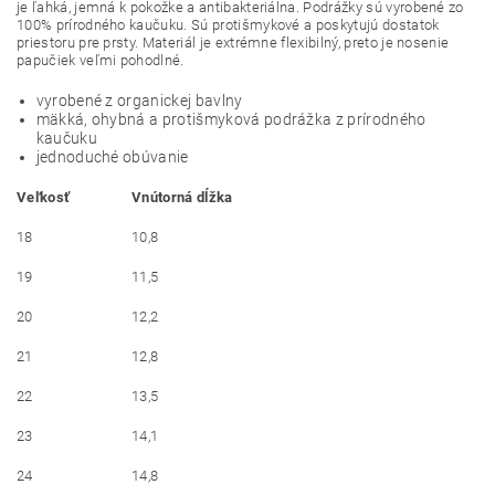
je ľahká, jemná k pokožke a antibakteriálna. Podrážky sú vyrobené zo
100% prírodného kaučuku. Sú protišmykové a poskytujú dostatok
priestoru pre prsty. Materiál je extrémne flexibilný, preto je nosenie
papučiek veľmi pohodlné.
vyrobené z organickej bavlny
mäkká, ohybná a protišmyková podrážka z prírodného
kaučuku
jednoduché obúvanie
Veľkosť
Vnútorná dĺžka
18
10,8
19
11,5
20
12,2
21
12,8
22
13,5
23
14,1
24
14,8