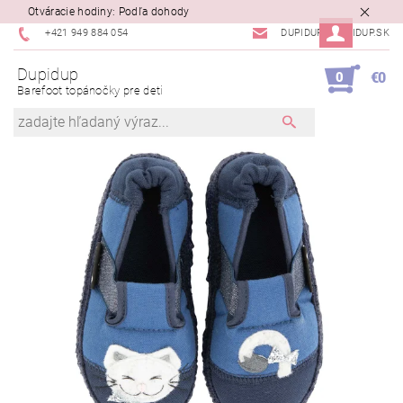
Otváracie hodiny: Podľa dohody
+421 949 884 054
DUPIDUP@DUPIDUP.SK
Dupidup
0
€0
Barefoot topánočky pre deti