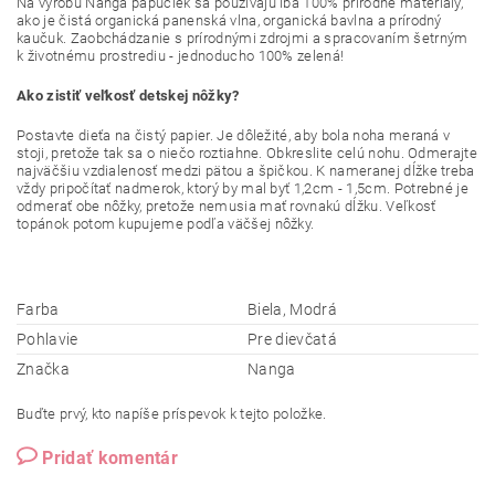
Na výrobu Nanga papučiek sa používajú iba 100% prírodné materiály,
ako je čistá organická panenská vlna, organická bavlna a prírodný
kaučuk. Zaobchádzanie s prírodnými zdrojmi a spracovaním šetrným
k životnému prostrediu - jednoducho 100% zelená!
Ako zistiť veľkosť detskej nôžky?
Postavte dieťa na čistý papier. Je dôležité, aby bola noha meraná v
stoji, pretože tak sa o niečo roztiahne. Obkreslite celú nohu. Odmerajte
najväčšiu vzdialenosť medzi pätou a špičkou. K nameranej dĺžke treba
vždy pripočítať nadmerok, ktorý by mal byť 1,2cm - 1,5cm. Potrebné je
odmerať obe nôžky, pretože nemusia mať rovnakú dĺžku. Veľkosť
topánok potom kupujeme podľa väčšej nôžky.
Farba
Biela, Modrá
Pohlavie
Pre dievčatá
Značka
Nanga
Buďte prvý, kto napíše príspevok k tejto položke.
Pridať komentár