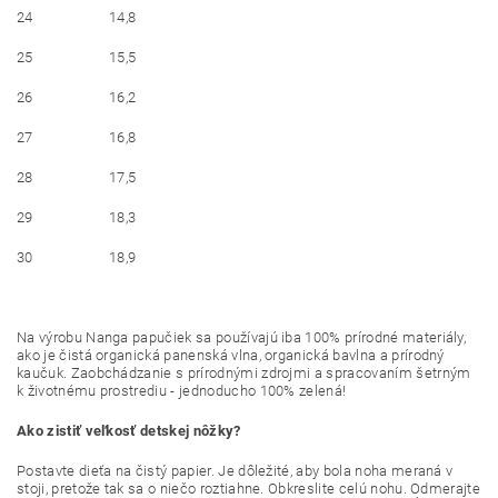
24
14,8
25
15,5
26
16,2
27
16,8
28
17,5
29
18,3
30
18,9
Na výrobu Nanga papučiek sa používajú iba 100% prírodné materiály,
ako je čistá organická panenská vlna, organická bavlna a prírodný
kaučuk. Zaobchádzanie s prírodnými zdrojmi a spracovaním šetrným
k životnému prostrediu - jednoducho 100% zelená!
Ako zistiť veľkosť detskej nôžky?
Postavte dieťa na čistý papier. Je dôležité, aby bola noha meraná v
stoji, pretože tak sa o niečo roztiahne. Obkreslite celú nohu. Odmerajte