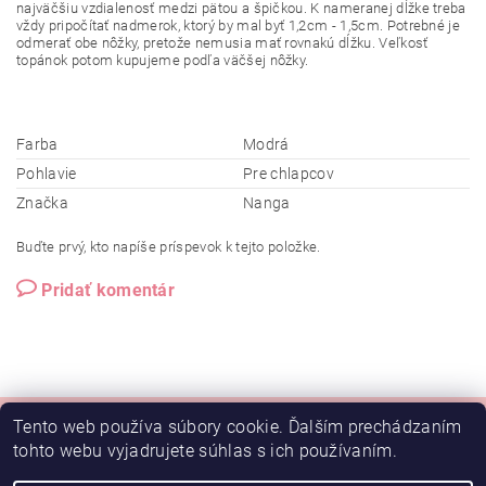
najväčšiu vzdialenosť medzi pätou a špičkou. K nameranej dĺžke treba
vždy pripočítať nadmerok, ktorý by mal byť 1,2cm - 1,5cm. Potrebné je
odmerať obe nôžky, pretože nemusia mať rovnakú dĺžku. Veľkosť
topánok potom kupujeme podľa väčšej nôžky.
Farba
Modrá
Pohlavie
Pre chlapcov
Značka
Nanga
Buďte prvý, kto napíše príspevok k tejto položke.
Pridať komentár
Tento web používa súbory cookie. Ďalším prechádzaním
tohto webu vyjadrujete súhlas s ich používaním.
Doprava