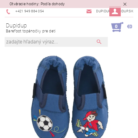
Otváracie hodiny: Podľa dohody
+421 949 884 054
DUPIDUP@DUPIDUP.SK
Dupidup
0
€0
Barefoot topánočky pre deti