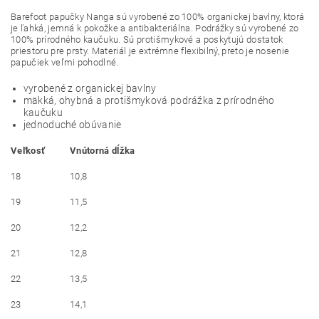
Barefoot papučky Nanga sú vyrobené zo 100% organickej bavlny, ktorá
je ľahká, jemná k pokožke a antibakteriálna. Podrážky sú vyrobené zo
100% prírodného kaučuku. Sú protišmykové a poskytujú dostatok
priestoru pre prsty. Materiál je extrémne flexibilný, preto je nosenie
papučiek veľmi pohodlné.
vyrobené z organickej bavlny
mäkká, ohybná a protišmyková podrážka z prírodného
kaučuku
jednoduché obúvanie
Veľkosť
Vnútorná dĺžka
18
10,8
19
11,5
20
12,2
21
12,8
22
13,5
23
14,1