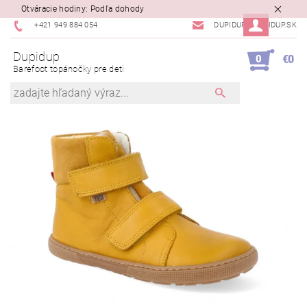
Otváracie hodiny: Podľa dohody
+421 949 884 054
DUPIDUP@DUPIDUP.SK
Dupidup
0
€0
Barefoot topánočky pre deti