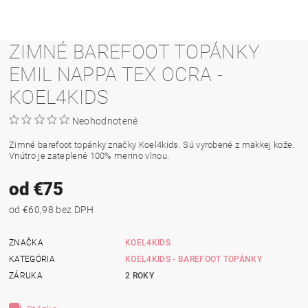
ZIMNÉ BAREFOOT TOPÁNKY
EMIL NAPPA TEX OCRA -
KOEL4KIDS
Neohodnotené
Zimné barefoot topánky značky Koel4kids. Sú vyrobené z mäkkej kože.
Vnútro je zateplené 100% merino vlnou
.
od €75
od €60,98 bez DPH
ZNAČKA
KOEL4KIDS
KATEGÓRIA
KOEL4KIDS - BAREFOOT TOPÁNKY
ZÁRUKA
2 ROKY