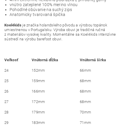
vnútro zateplené 100% merino vlnou
Pohodlné obúvanie na suchý zips
Anatomicky tvarovaná špička
Koel4kids
je značka holandského pôvodu a výrobou topánok
umiestnenou v Portugalsku. Výroba obuvi je tradičná ručná
z materiálov vysokej kvality. Momentálne sa Koel4kids intenzívne
sústredí na výrobu barefoot obuvi.
Veľkosť
Vnútorná dĺžka
Vnútorná šírka
24
152mm
66mm
25
159mm
68mm
26
166mm
68mm
27
172mm
68mm
28
179mm
70mm
29
183mm
71mm