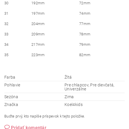
30
192mm
72mm
31
197mm
74mm
32
204mm
77mm
33
209mm
78mm
34
217mm
79mm
35
223mm
82mm
Farba
Žltá
Pohlavie
Pre chlapcov, Pre dievčatá,
Univerzálne
Sezóna
Zima
Značka
Koel4kids
Buďte prvý, kto napíše príspevok k tejto položke.
Pridať komentár