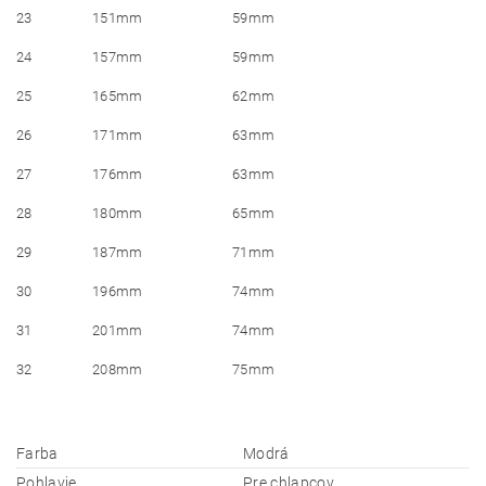
23
151mm
59mm
24
157mm
59mm
25
165mm
62mm
26
171mm
63mm
27
176mm
63mm
28
180mm
65mm
29
187mm
71mm
30
196mm
74mm
31
201mm
74mm
32
208mm
75mm
Farba
Modrá
Pohlavie
Pre chlapcov