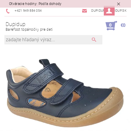
Otváracie hodiny: Podľa dohody
+421 949 884 054
DUPIDUP@DUPIDUP.SK
Dupidup
0
€0
Barefoot topánočky pre deti