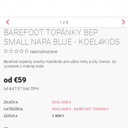
1
z 6
BAREFOOT TOPÁNKY BEP
SMALL NAPA BLUE - KOEL4KIDS
Neohodnotené
Barefoot topánky značky Koel4kids pre užšie nohy a útly členok. Sú
vyrobené z
mäkkej kože
.
od €59
od €47,97 bez DPH
ZNAČKA
KOEL4KIDS
KATEGÓRIA
KOEL4KIDS - BAREFOOT TOPÁNKY
ZÁRUKA
2 ROKY