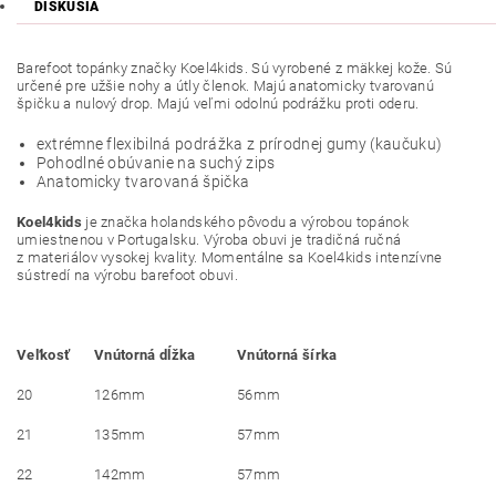
DISKUSIA
Barefoot topánky značky Koel4kids. Sú vyrobené z
mäkkej kože
. Sú
určené pre užšie nohy a útly členok. Majú anatomicky tvarovanú
špičku a nulový drop. Majú veľmi odolnú podrážku proti oderu.
extrémne flexibilná podrážka z prírodnej gumy (kaučuku)
Pohodlné obúvanie na suchý zips
Anatomicky tvarovaná špička
Koel4kids
je značka holandského pôvodu a výrobou topánok
umiestnenou v Portugalsku. Výroba obuvi je tradičná ručná
z materiálov vysokej kvality. Momentálne sa Koel4kids intenzívne
sústredí na výrobu barefoot obuvi.
Veľkosť
Vnútorná dĺžka
Vnútorná šírka
20
126mm
56mm
21
135mm
57mm
22
142mm
57mm