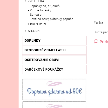
PROTETIKA
Topánky na jar/jeseň
Zimné topánky
Sandále
Textilná obuv, plátenky, papuče
Farba
TIKKI SHOES
WILLIEN
Buďte prvý
DOPLNKY
Prid
DEODORIZÉR SMELLWELL
OŠETROVANIE OBUVI
DARČEKOVÉ POUKÁŽKY