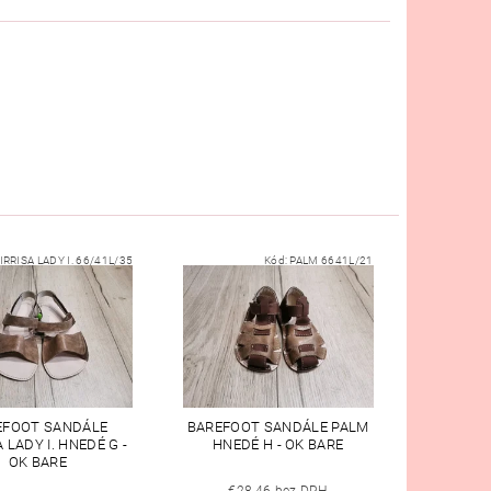
IRRISA LADY I. 66/41L/35
Kód:
PALM 6641L/21
EFOOT SANDÁLE
BAREFOOT SANDÁLE PALM
 LADY I. HNEDÉ G -
HNEDÉ H - OK BARE
OK BARE