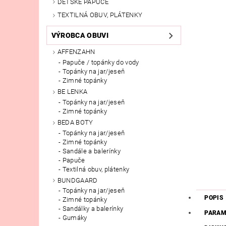
DETSKÉ PAPUČE
TEXTILNÁ OBUV, PLÁTENKY
VÝROBCA OBUVI
AFFENZAHN
Papuče / topánky do vody
Topánky na jar/jeseň
Zimné topánky
BE LENKA
Topánky na jar/jeseň
Zimné topánky
BEDA BOTY
Topánky na jar/jeseň
Zimné topánky
Sandále a balerínky
Papuče
Textilná obuv, plátenky
BUNDGAARD
Topánky na jar/jeseň
POPIS
Zimné topánky
Sandálky a balerínky
PARAM
Gumáky