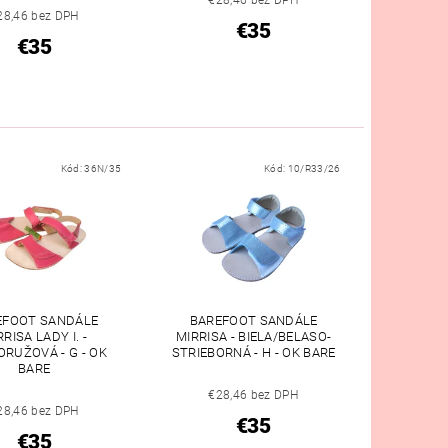
€28,46 bez DPH
28,46 bez DPH
€35
€35
Kód:
36N/35
Kód:
10/R33/26
EFOOT SANDÁLE
BAREFOOT SANDÁLE
RRISA LADY I. -
MIRRISA - BIELA/BELASO-
RUŽOVÁ - G - OK
STRIEBORNÁ - H - OK BARE
BARE
€28,46 bez DPH
28,46 bez DPH
€35
€35