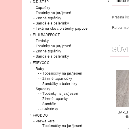
DISKU
D.D.STEP
Capačky
Topánky na jar/jeseň
Krásna ko
Zimné topánky
Sandále a balerínky
Farbu ma
Textilná obuv, plátenky, papuče
FILII BAREFOOT
Tenisky
Topánky na jar/jeseň
SÚVI
Zimné topánky
Sandále a balerínky
FREYCOO
Baby
- Topánočky na jar/jeseň
- Zimné topánočky
- Sandálky a balerínky
Squeaky
- Topánky na jar/jeseň
- Zimné topánky
- Sandále
- Balerínky
BAREF
FRODDO
HN
Prewalkers
- Topánočky na jar/jeseň