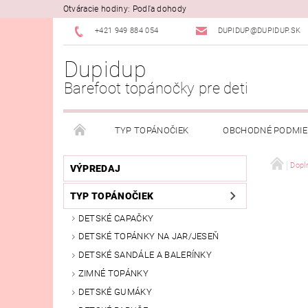
Otváracie hodiny: Podľa dohody
+421 949 884 054
DUPIDUP@DUPIDUP.SK
Dupidup
Barefoot topánočky pre deti
TYP TOPÁNOČIEK
OBCHODNÉ PODMI
PODMIENKY OSOBNÝCH ÚDAJOV
REKLAMAČN
Dopl
VÝPREDAJ
TYP TOPÁNOČIEK
DETSKÉ CAPAČKY
DETSKÉ TOPÁNKY NA JAR/JESEŇ
DETSKÉ SANDÁLE A BALERÍNKY
ZIMNÉ TOPÁNKY
DETSKÉ GUMÁKY