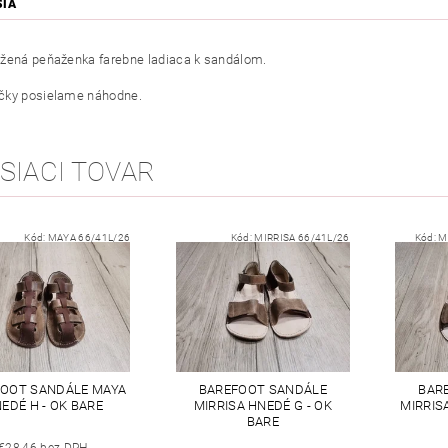
SIA
žená peňaženka farebne ladiaca k sandálom.
čky posielame náhodne.
SIACI TOVAR
Kód:
MAYA 66/41L/26
Kód:
MIRRISA 66/41L/26
Kód:
M
OOT SANDÁLE MAYA
BAREFOOT SANDÁLE
BAR
EDÉ H - OK BARE
MIRRISA HNEDÉ G - OK
MIRRISA
BARE