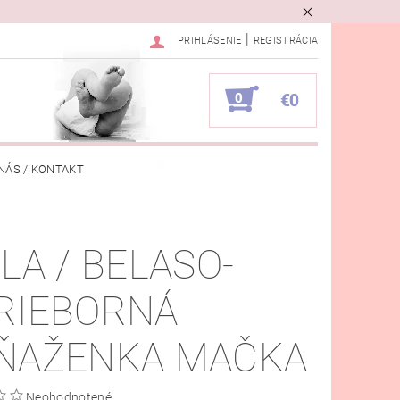
|
PRIHLÁSENIE
REGISTRÁCIA
0
€0
NÁS / KONTAKT
VKA
ELA / BELASO-
RIEBORNÁ
ŇAŽENKA MAČKA
Neohodnotené