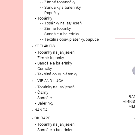
- Zimné topánočky
- Sandálky a balerínky
- Papučky
Topánky
- Topánky na jar/jeseň
- Zimné topánky
- Sandále a balerínky
- Textilná obuv, plátenky, papuče
KOEL4KIDS
Topánky na jar/jeseň
Zimné topánky
Sandále a balerínky
Gumáky
Textilná obuv, plátenky
LIVIE AND LUCA
Topánky na jar/jeseň
Čižmy
BA
Sandále
MIRRIS
Balerínky
ME
NANGA
OK BARE
Topánky na jar/jeseň
Sandále a balerínky