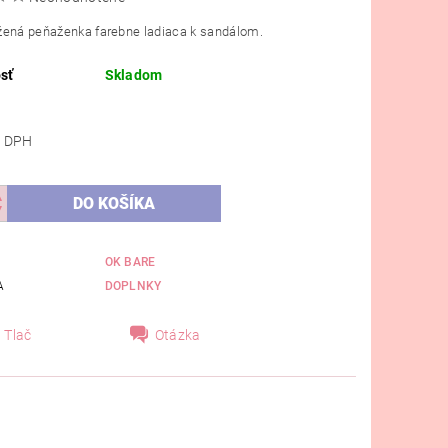
žená peňaženka farebne ladiaca k sandálom.
sť
Skladom
 bez DPH
OK BARE
A
DOPLNKY
Tlač
Otázka