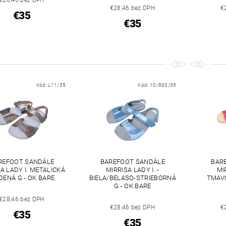
€28,46 bez DPH
€28,46 bez DPH
€
€35
€35
Kód:
L11/35
Kód:
10/R33/35
REFOOT SANDÁLE
BAREFOOT SANDÁLE
BAR
A LADY I. METALICKÁ
MIRRISA LADY I. -
MI
DENÁ G - OK BARE
BIELA/BELASO-STRIEBORNÁ
TMAVO
G - OK BARE
€28,46 bez DPH
€28,46 bez DPH
€
€35
€35