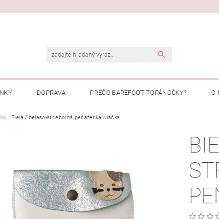
ENKY
DOPRAVA
PREČO BAREFOOT TOPÁNOČKY?
O 
Ý PORIADOK
nky
Biela / belaso-strieborná peňaženka Mačka
PREČO NAKUPOVAŤ U NÁS?
MOJA OBJEDNÁ
BI
ST
PE