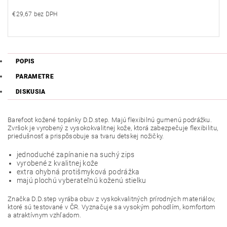
€29,67 bez DPH
POPIS
PARAMETRE
DISKUSIA
Barefoot kožené topánky D.D.step. Majú flexibilnú gumenú podrážku.
Zvršok je vyrobený z vysokokvalitnej kože, ktorá zabezpečuje flexibilitu,
priedušnosť a prispôsobuje sa tvaru detskej nožičky.
jednoduché zapínanie na suchý zips
vyrobené z kvalitnej kože
extra ohybná protišmyková podrážka
majú plochú vyberateľnú koženú stielku
Značka D.D.step vyrába obuv z vyskokvalitných prírodných materiálov,
ktoré sú testované v ČR. Vyznačuje sa vysokým pohodlím, komfortom
a atraktívnym vzhľadom.