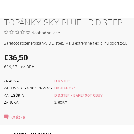
TOPÁNKY SKY BLUE - D.D.STEP
Neohodnotené
Barefoot kožené topánky D.D.step. Majú extrémne flexibilnú podrážku.
€36,50
€29,67 bez DPH
ZNAČKA
D.D.STEP
WEBOVÁ STRÁNKA ZNAČKY
DDSTEP.CZ/
KATEGÓRIA
D.D.STEP - BAREFOOT OBUV
ZÁRUKA
2 ROKY
Otázka