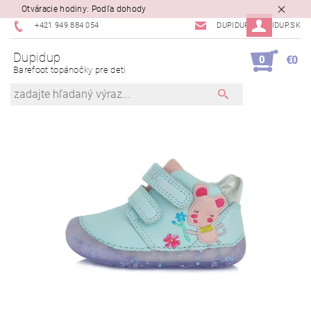
Otváracie hodiny: Podľa dohody
+421 949 884 054
DUPIDUP@DUPIDUP.SK
Dupidup
0
€0
Barefoot topánočky pre deti