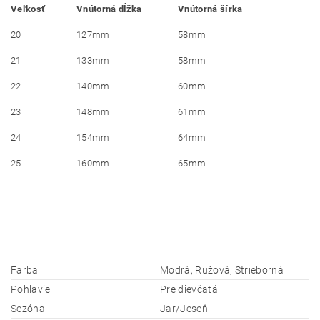
Veľkosť
Vnútorná dĺžka
Vnútorná šírka
20
127mm
58mm
21
133mm
58mm
22
140mm
60mm
23
148mm
61mm
24
154mm
64mm
25
160mm
65mm
Farba
Modrá, Ružová, Strieborná
Pohlavie
Pre dievčatá
Sezóna
Jar/Jeseň