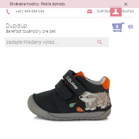
Otváracie hodiny: Podľa dohody
+421 949 884 054
DUPIDUP@DUPIDUP.SK
Dupidup
0
€0
Barefoot topánočky pre deti