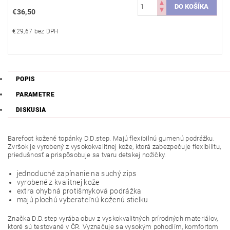
€36,50
€29,67 bez DPH
POPIS
PARAMETRE
DISKUSIA
Barefoot kožené topánky D.D.step. Majú flexibilnú gumenú podrážku.
Zvršok je vyrobený z vysokokvalitnej kože, ktorá zabezpečuje flexibilitu,
priedušnosť a prispôsobuje sa tvaru detskej nožičky.
jednoduché zapínanie na suchý zips
vyrobené z kvalitnej kože
extra ohybná protišmyková podrážka
majú plochú vyberateľnú koženú stielku
Značka D.D.step vyrába obuv z vyskokvalitných prírodných materiálov,
ktoré sú testované v ČR. Vyznačuje sa vysokým pohodlím, komfortom