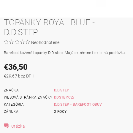
TOPÁNKY ROYAL BLUE -
D.D.STEP
Neohodnotené
Barefoot kožené topánky D.D.step. Majú extrémne flexibilnú podrážku.
€36,50
€29,67 bez DPH
ZNAČKA
D.D.STEP
WEBOVÁ STRÁNKA ZNAČKY
DDSTEP.CZ/
KATEGÓRIA
D.D.STEP - BAREFOOT OBUV
ZÁRUKA
2 ROKY
Otázka