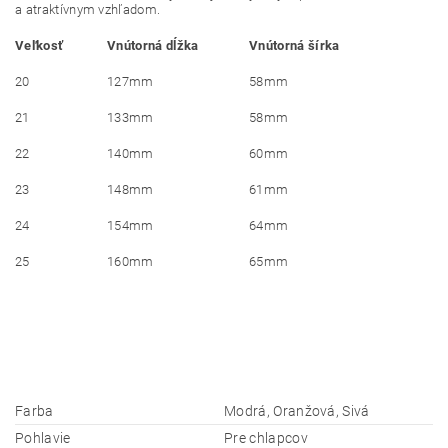
a atraktívnym vzhľadom.
Veľkosť
Vnútorná dĺžka
Vnútorná šírka
20
127mm
58mm
21
133mm
58mm
22
140mm
60mm
23
148mm
61mm
24
154mm
64mm
25
160mm
65mm
Farba
Modrá, Oranžová, Sivá
Pohlavie
Pre chlapcov