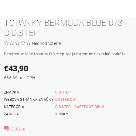
TOPÁNKY BERMUDA BLUE 073 -
D.D.STEP
Neohodnotené
Barefoot kožené topánky D.D.step. Majú extrémne flexibilnú podrážku.
€43,90
€35,69 bez DPH
ZNAČKA
D.D.STEP
WEBOVÁ STRÁNKA ZNAČKY
DDSTEP.CZ/
KATEGÓRIA
D.D.STEP - BAREFOOT OBUV
ZÁRUKA
2 ROKY
Otázka