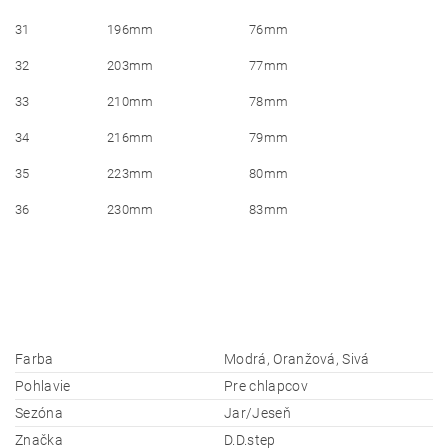
31
196mm
76mm
32
203mm
77mm
33
210mm
78mm
34
216mm
79mm
35
223mm
80mm
36
230mm
83mm
Farba
Modrá, Oranžová, Sivá
Pohlavie
Pre chlapcov
Sezóna
Jar/Jeseň
Značka
D.D.step