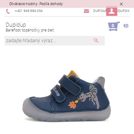
Otváracie hodiny: Podľa dohody
+421 949 884 054
DUPIDUP@DUPIDUP.SK
Dupidup
0
€0
Barefoot topánočky pre deti