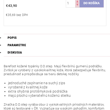
€43,90
€35,69 bez DPH
POPIS
PARAMETRE
DISKUSIA
Barefoot kožené topánky D.D.step. Majú flexibilnú gumenú podrážku.
Zvršok je vyrobený z vysokokvalitnej kože, ktorá zabezpečuje flexibilitu,
priedušnosť a prispôsobuje sa tvaru detskej nožičky.
jednoduché zapínanie na suchý zips
vyrobené z kvalitnej kože
extra ohybná protišmyková podrážka
majú plochú vyberateľnú koženú stielku
Značka D.D.step vyrába obuv z vyskokvalitných prírodných materiálov,
ktoré sú testované v ČR. Vyznačuje sa vysokým pohodlím, komfortom