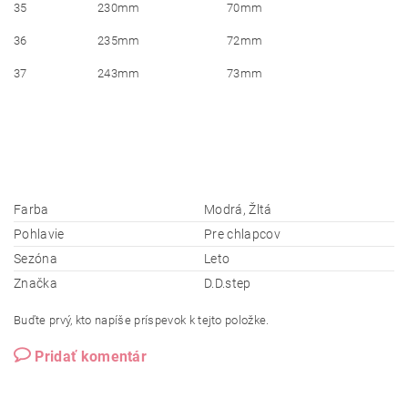
35
230mm
70mm
36
235mm
72mm
37
243mm
73mm
Farba
Modrá, Žltá
Pohlavie
Pre chlapcov
Sezóna
Leto
Značka
D.D.step
Buďte prvý, kto napíše príspevok k tejto položke.
Pridať komentár