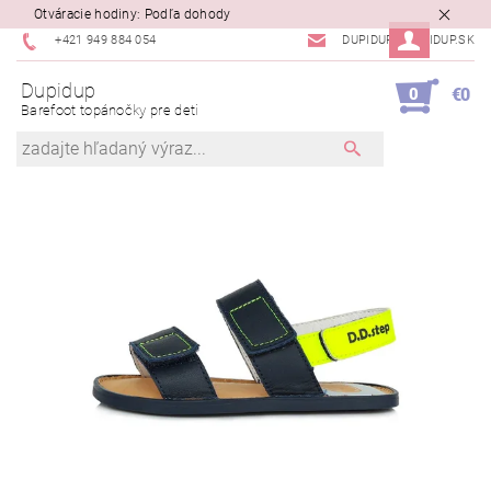
Otváracie hodiny: Podľa dohody
+421 949 884 054
DUPIDUP@DUPIDUP.SK
Dupidup
0
€0
Barefoot topánočky pre deti