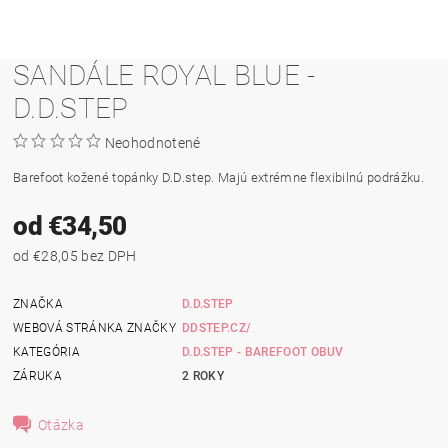
SANDÁLE ROYAL BLUE -
D.D.STEP
Neohodnotené
Barefoot kožené topánky D.D.step. Majú extrémne flexibilnú podrážku.
od €34,50
od €28,05 bez DPH
ZNAČKA
D.D.STEP
WEBOVÁ STRÁNKA ZNAČKY
DDSTEP.CZ/
KATEGÓRIA
D.D.STEP - BAREFOOT OBUV
ZÁRUKA
2 ROKY
Otázka