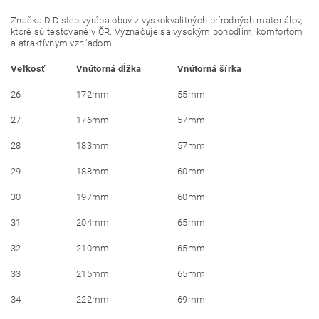
Značka D.D.step vyrába obuv z vyskokvalitných prírodných materiálov,
ktoré sú testované v ČR. Vyznačuje sa vysokým pohodlím, komfortom
a atraktívnym vzhľadom.
Veľkosť
Vnútorná dĺžka
Vnútorná šírka
26
172mm
55mm
27
176mm
57mm
28
183mm
57mm
29
188mm
60mm
30
197mm
60mm
31
204mm
65mm
32
210mm
65mm
33
215mm
65mm
34
222mm
69mm