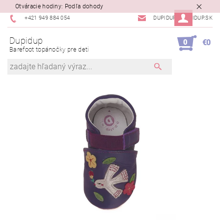
Otváracie hodiny: Podľa dohody
+421 949 884 054
DUPIDUP@DUPIDUP.SK
Dupidup
0
€0
Barefoot topánočky pre deti