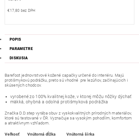
€17,80 bez DPH
POPIS
PARAMETRE
DISKUSIA
Barefoot jednovrstvové kožené capačky určené do interiéru. Majú
protišmykovú podrážku, preto sú vhodné pre lezúňov, začínajúcich i
skúsených chodcov.
vyrobené zo 100% kvalitnej kože, v ktorej môžu nôžky dýchať
mäkká, ohybná a odolná protišmyková podrážka
Značka D.D.step vyrába obuv z vyskokvalitných prírodných materiálov,
ktoré sú testované v ČR. Vyznačuje sa vysokým pohodlím, komfortom
a atraktívnym vzhľadom.
Veľkosť
Vnútorná dĺžka
Vnútorná šírka