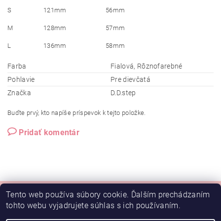
S
121mm
56mm
M
128mm
57mm
L
136mm
58mm
Farba
Fialová, Rôznofarebné
Pohlavie
Pre dievčatá
Značka
D.D.step
Buďte prvý, kto napíše príspevok k tejto položke.
Pridať komentár
Tento web používa súbory cookie. Ďalším prechádzaním
tohto webu vyjadrujete súhlas s ich používaním.
Doprava