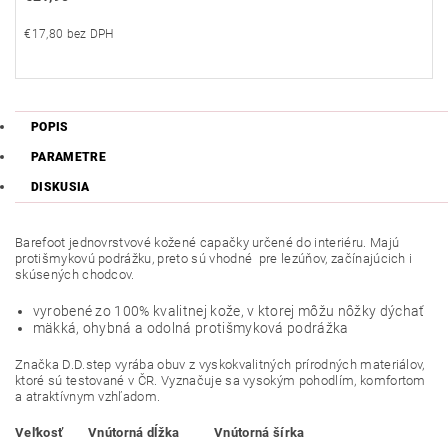
€17,80 bez DPH
POPIS
PARAMETRE
DISKUSIA
Barefoot jednovrstvové kožené capačky určené do interiéru. Majú
protišmykovú podrážku, preto sú vhodné pre lezúňov, začínajúcich i
skúsených chodcov.
vyrobené zo 100% kvalitnej kože, v ktorej môžu nôžky dýchať
mäkká, ohybná a odolná protišmyková podrážka
Značka D.D.step vyrába obuv z vyskokvalitných prírodných materiálov,
ktoré sú testované v ČR. Vyznačuje sa vysokým pohodlím, komfortom
a atraktívnym vzhľadom.
Veľkosť
Vnútorná dĺžka
Vnútorná šírka