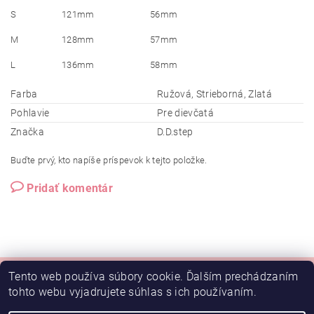
S
121mm
56mm
M
128mm
57mm
L
136mm
58mm
Farba
Ružová, Strieborná, Zlatá
Pohlavie
Pre dievčatá
Značka
D.D.step
Buďte prvý, kto napíše príspevok k tejto položke.
Pridať komentár
Tento web používa súbory cookie. Ďalším prechádzaním
tohto webu vyjadrujete súhlas s ich používaním.
Doprava