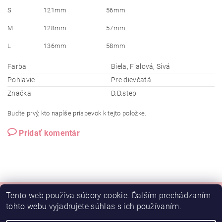
S
121mm
56mm
M
128mm
57mm
L
136mm
58mm
Farba
Biela, Fialová, Sivá
Pohlavie
Pre dievčatá
Značka
D.D.step
Buďte prvý, kto napíše príspevok k tejto položke.
Pridať komentár
Tento web používa súbory cookie. Ďalším prechádzaním
tohto webu vyjadrujete súhlas s ich používaním.
Doprava