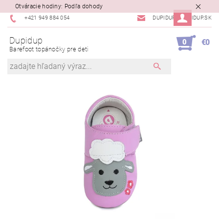
Otváracie hodiny: Podľa dohody
+421 949 884 054
DUPIDUP@DUPIDUP.SK
Dupidup
0
€0
Barefoot topánočky pre deti