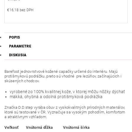
€16,18 bez DPH
POPIS
PARAMETRE
DISKUSIA
Barefoot jednovrstvové kožené capačky určené do interiéru. Majú
protišmykovú podrážku, preto sú vhodné pre lezúňov, začínajúcich i
skúsených chodcov.
vyrobené zo 100% kvalitnej kože, v ktorej môžu nôžky dýchať
mäkká, ohybná a odolná protišmyková podrážka
Značka D.D.step vyrába obuv z vyskokvalitných prírodných materiálov,
ktoré sú testované v ČR. Vyznačuje sa vysokým pohodlím, komfortom
a atraktívnym vzhľadom.
Veľkosť
Vnútorná dĺžka
Vnútorná šírka