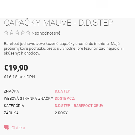
CAPAČKY MAUVE - D.D.STEP
Neohodnotené
Barefoot jednovrstvové kožené capačky určené do interiéru. Majú
protišmykovú podrážku, preto sú vhodné pre lezúňov, začínajúcich i
skúsených chodcov.
€19,90
€16,18 bez DPH
ZNAČKA
D.D.STEP
WEBOVÁ STRÁNKA ZNAČKY
DDSTEP.CZ/
KATEGÓRIA
D.D.STEP - BAREFOOT OBUV
ZÁRUKA
2 ROKY
Otázka